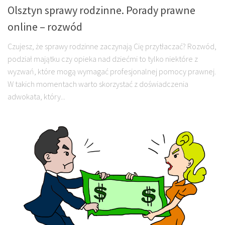
Olsztyn sprawy rodzinne. Porady prawne
online – rozwód
Czujesz, że sprawy rodzinne zaczynają Cię przytłaczać? Rozwód,
podział majątku czy opieka nad dziećmi to tylko niektóre z
wyzwań, które mogą wymagać profesjonalnej pomocy prawnej.
W takich momentach warto skorzystać z doświadczenia
adwokata, który...