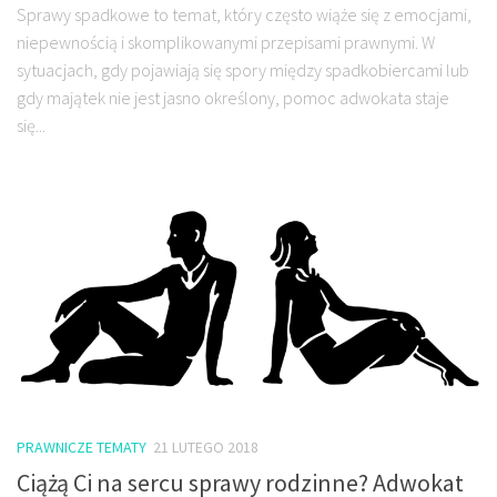
Sprawy spadkowe to temat, który często wiąże się z emocjami,
niepewnością i skomplikowanymi przepisami prawnymi. W
sytuacjach, gdy pojawiają się spory między spadkobiercami lub
gdy majątek nie jest jasno określony, pomoc adwokata staje
się...
PRAWNICZE TEMATY
21 LUTEGO 2018
Ciążą Ci na sercu sprawy rodzinne? Adwokat