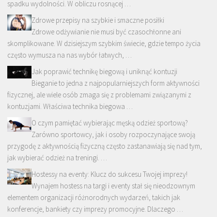
spadku wydolności. W obliczu rosnącej …
Zdrowe przepisy na szybkie i smaczne posiłki
Zdrowe odżywianie nie musi być czasochłonne ani
skomplikowane. W dzisiejszym szybkim świecie, gdzie tempo życia
często wymusza na nas wybór łatwych, …
Jak poprawić technikę biegową i uniknąć kontuzji
Bieganie to jedna z najpopularniejszych form aktywności
fizycznej, ale wiele osób zmaga się z problemami związanymi z
kontuzjami. Właściwa technika biegowa …
O czym pamiętać wybierając męską odzież sportową?
Zarówno sportowcy, jak i osoby rozpoczynające swoją
przygodę z aktywnością fizyczną często zastanawiają się nad tym,
jak wybierać odzież na treningi. …
Hostessy na eventy: Klucz do sukcesu Twojej imprezy!
Wynajem hostess na targi i eventy stał się nieodzownym
elementem organizacji różnorodnych wydarzeń, takich jak
konferencje, bankiety czy imprezy promocyjne. Dlaczego …