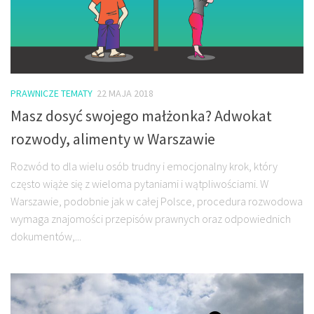
PRAWNICZE TEMATY
22 MAJA 2018
Masz dosyć swojego małżonka? Adwokat
rozwody, alimenty w Warszawie
Rozwód to dla wielu osób trudny i emocjonalny krok, który
często wiąże się z wieloma pytaniami i wątpliwościami. W
Warszawie, podobnie jak w całej Polsce, procedura rozwodowa
wymaga znajomości przepisów prawnych oraz odpowiednich
dokumentów,...