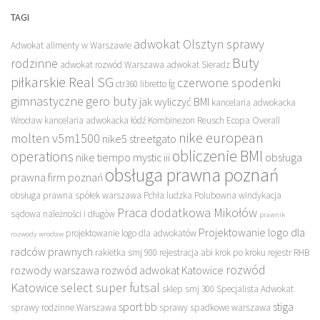
TAGI
adwokat Olsztyn sprawy
Adwokat alimenty w Warszawie
Buty
rodzinne
adwokat rozwód Warszawa
adwokat Sieradz
piłkarskie Real SG
czerwone spodenki
ctr360 libretto fg
gimnastyczne
gero buty
jak wyliczyć BMI
kancelaria adwokacka
Wrocław
kancelaria adwokacka łódź
Kombinezon Reusch Ecopa Overall
nike european
molten v5m1500
nike5 streetgato
obliczenie BMI
operations
nike tiempo mystic iii
obsługa
obsługa prawna poznań
prawna firm poznań
obsługa prawna spółek warszawa
Pchła ludzka
Polubowna windykacja
Praca dodatkowa Mikołów
sądowa należności i długów
prawnik
Projektowanie logo dla
projektowanie logo dla adwokatów
rozwody wrocław
radców prawnych
rakietka smj 900
rejestracja abi krok po kroku
rejestr RHB
rozwód
rozwody warszawa
rozwód adwokat Katowice
Katowice
select super futsal
sklep
smj 300
Specjalista Adwokat
sport bb
stiga
sprawy rodzinne Warszawa
sprawy spadkowe warszawa