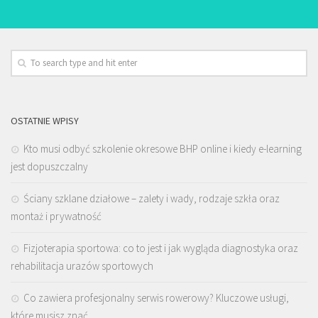
OSTATNIE WPISY
Kto musi odbyć szkolenie okresowe BHP online i kiedy e-learning
jest dopuszczalny
Ściany szklane działowe – zalety i wady, rodzaje szkła oraz
montaż i prywatność
Fizjoterapia sportowa: co to jest i jak wygląda diagnostyka oraz
rehabilitacja urazów sportowych
Co zawiera profesjonalny serwis rowerowy? Kluczowe usługi,
które musisz znać