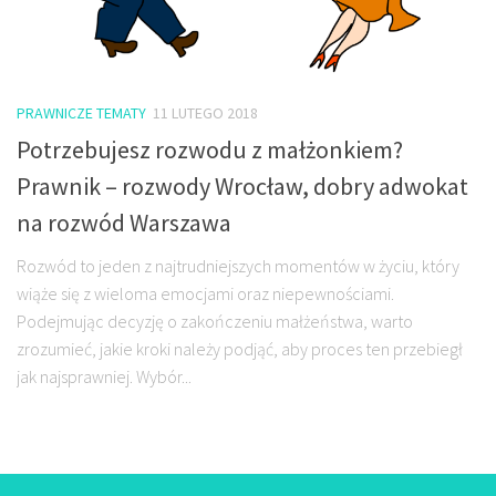
PRAWNICZE TEMATY
11 LUTEGO 2018
Potrzebujesz rozwodu z małżonkiem?
Prawnik – rozwody Wrocław, dobry adwokat
na rozwód Warszawa
Rozwód to jeden z najtrudniejszych momentów w życiu, który
wiąże się z wieloma emocjami oraz niepewnościami.
Podejmując decyzję o zakończeniu małżeństwa, warto
zrozumieć, jakie kroki należy podjąć, aby proces ten przebiegł
jak najsprawniej. Wybór...