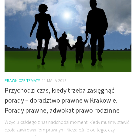
PRAWNICZE TEMATY
11 MAJA 2018
Przychodzi czas, kiedy trzeba zasięgnąć
porady – doradztwo prawne w Krakowie.
Porady prawne, adwokat prawo rodzinne
W życiu każdego z nas nadchodzi moment, kiedy musimy stawić
czoła zawirowaniom prawnym. Niezależnie od tego, czy