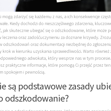
 mogą zdarzyć się każdemu z nas, a ich konsekwencje częst
wałe. Kiedy dochodzi do nieszczęśliwego zdarzenia, kluczowe
ć, jak skutecznie ubiegać się o odszkodowanie, które może 
 leczenia oraz zadośćuczynieniu za doznane krzywdy. Zrozu
w odszkodowań oraz dokumentacji niezbędnej do zgłoszenia
y krok w kierunku uzyskania sprawiedliwości. Warto również
dpowiedniego adwokata, który wesprze nas w tym procesie.
esz praktyczne informacje, które pomogą Ci przejść przez ten
m spokojem i pewnością.
ie są podstawowe zasady ubi
 o odszkodowanie?