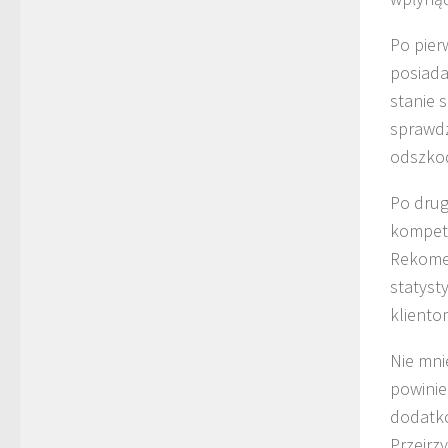
Po pier
posiada
stanie 
sprawdz
odszkod
Po drug
kompete
Rekomen
statyst
kliento
Nie mnie
powinie
dodatko
Przejrz