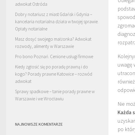
Ubiegan
adwokat Ostróda
podstaw
Dobry notariusz z miast Gdańsk i Gdynia –
spowodo
kancelaria notarialna działa w twojej sprawie.
zgromad
Opłaty notarialne
diagnoz
Masz dosyć swojego małżonka? Adwokat
rozpatr
rozwody, alimenty w Warszawie
Kolejn
Pro bono Poznań. Cenione usługi firmowe
uwagę w
Kiedy zgłosić się po poradę prawną i do
utracon
kogo? Porady prawne Katowice – rozwód
również
adwokat
odpowie
Sprawy spadkowe – tanie porady prawne w
Warszawie i we Wrocławiu
Nie moż
Każda s
uzyskan
NAJNOWSZE KOMENTARZE
po któr