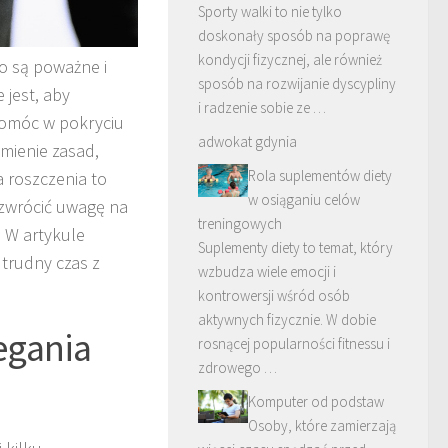
Sporty walki to nie tylko
doskonały sposób na poprawę
kondycji fizycznej, ale również
o są poważne i
sposób na rozwijanie dyscypliny
 jest, aby
i radzenie sobie ze …
pomóc w pokryciu
adwokat gdynia
mienie zasad,
Rola suplementów diety
 roszczenia to
w osiąganiu celów
 zwrócić uwagę na
treningowych
 W artykule
Suplementy diety to temat, który
 trudny czas z
wzbudza wiele emocji i
kontrowersji wśród osób
aktywnych fizycznie. W dobie
egania
rosnącej popularności fitnessu i
zdrowego …
Komputer od podstaw
Osoby, które zamierzają