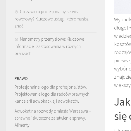
Co zawiera profesjonalny serwis
rowerowy? Kluczowe usługi, które musisz
Wypadki
znać
długotr
wiedzie
Manometry przemysłowe: Kluczowe
kosztów
informacje i zastosowania w różnych
rodzajó
branżach
pierwsz
wybór o
znajdzi
PRAWO
większy
Profesjonalne logo dla profesjonalistów.
Projektowanie logo dla radców prawnych,
Jak
kancelarii adwokackiej i adwokatów
Adwokat na rozwody z miasta Warszawa –
się
sprawne i skuteczne załatwienie sprawy.
Alimenty