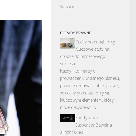
Sport
PORADY PRAWNE
Cechy przedsiębiorcy:
Kluczowe atuty na
drodze do biznesowego
sukcesu
Każdy, kto marzy o
prowadzeniu własnego biznesu,
powinien zdawać sobie sprawę,
że cechy przedsiębiorcy są
kluczowym elementem, który
może decydować o …
Sporty walki –
Suspensor Bawełna
allright sklep