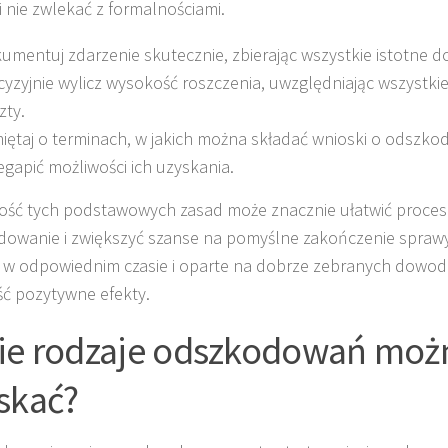
i nie zwlekać z formalnościami.
umentuj zdarzenie skutecznie, zbierając wszystkie istotne 
cyzyjnie wylicz wysokość roszczenia, uwzględniając wszystki
zty.
iętaj o terminach, w jakich można składać wnioski o odszko
egapić możliwości ich uzyskania.
ść tych podstawowych zasad może znacznie ułatwić proces 
owanie i zwiększyć szanse na pomyślne zakończenie sprawy.
 w odpowiednim czasie i oparte na dobrze zebranych dowo
ść pozytywne efekty.
ie rodzaje odszkodowań moż
skać?