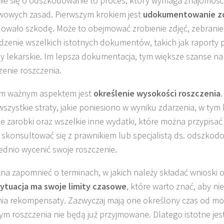
ie się o odszkodowanie to proces, który wymaga znajomości
owych zasad. Pierwszym krokiem jest
udokumentowanie zd
wało szkodę. Może to obejmować zrobienie zdjęć, zebranie
zenie wszelkich istotnych dokumentów, takich jak raporty p
y lekarskie. Im lepsza dokumentacja, tym większe szanse n
zenie roszczenia.
ym ważnym aspektem jest
określenie wysokości roszczenia
szystkie straty, jakie poniesiono w wyniku zdarzenia, w tym 
e zarobki oraz wszelkie inne wydatki, które można przypisa
 skonsultować się z prawnikiem lub specjalistą ds. odszkod
dnio wycenić swoje roszczenie.
na zapomnieć o terminach, w jakich należy składać wnioski
ytuacja ma swoje limity czasowe
, które warto znać, aby nie
ia rekompensaty. Zazwyczaj mają one określony czas od m
ym roszczenia nie będą już przyjmowane. Dlatego istotne jest