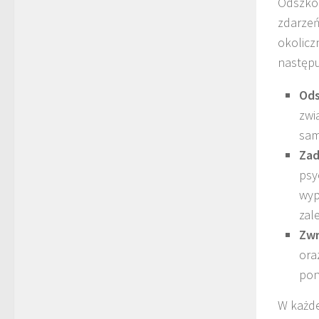
Odszkod
zdarzeń
okolicz
następu
Ods
zwi
sam
Zad
psy
wyp
zal
Zwr
ora
pon
W każde