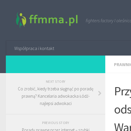
fighters factory I oleśnic
Współpraca i kontakt
PRAWNI
NEXT STORY
Prz
Co zrobić, kiedy trzeba sięgnąć po poradę
prawną? Kancelaria adwokacka Łódź-
najlepsi adwokaci
ods
War
PREVIOUS STORY
Porady prawne przez internet – szybki