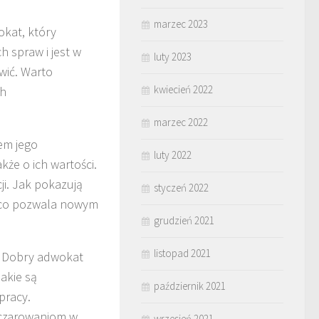
marzec 2023
kat, który
 spraw i jest w
luty 2023
wić. Warto
kwiecień 2022
ch
marzec 2022
em jego
luty 2022
że o ich wartości.
i. Jak pokazują
styczeń 2022
i, co pozwala nowym
grudzień 2021
listopad 2021
. Dobry adwokat
jakie są
październik 2021
pracy.
zczarowaniom w
wrzesień 2021