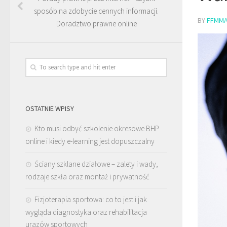
sposób na zdobycie cennych informacji.
BY
FFMMA
Doradztwo prawne online
OSTATNIE WPISY
Kto musi odbyć szkolenie okresowe BHP
online i kiedy e-learning jest dopuszczalny
Ściany szklane działowe – zalety i wady,
rodzaje szkła oraz montaż i prywatność
Fizjoterapia sportowa: co to jest i jak
wygląda diagnostyka oraz rehabilitacja
urazów sportowych