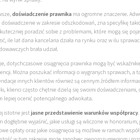
wsze,
doświadczenie prawnika
ma ogromne znaczenie. Adwo
 doświadczenie w zakresie odszkodowań, zna specyfikę takich
skuteczniej poradzić sobie z problemami, które mogą się poja
ić, ile lat dana kancelaria działa na rynku oraz w ilu sprawa
owawczych brała udział.
ie, dotychczasowe osiągnięcia prawnika mogą być wskaźniki
ncji. Można poszukać informacji o wygranych sprawach, a tak
dacje innych klientów również są cennym źródłem informacj
yki, klienci często chętnie dzielą się swoimi doświadczeniam
m lepiej ocenić potencjalnego adwokata.
j istotne jest
jasne przedstawienie warunków współpracy
n dogłębnie wyjaśnić, jakie usługi są wliczone w honorarium, 
we opłaty oraz jakie osiągnięcia są możliwe w ramach współ
ystość w tym zakresie może zapobiec nieporozumieniom i ro