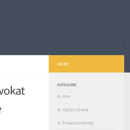
MORE
KATEGORIE
wokat
Inne
e
Oprócz prawa
Prawnicze tematy