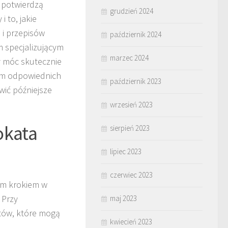
 potwierdzą
grudzień 2024
 to, jakie
 i przepisów
październik 2024
m specjalizującym
marzec 2024
 móc skutecznie
iem odpowiednich
październik 2023
wić późniejsze
wrzesień 2023
okata
sierpień 2023
lipiec 2023
czerwiec 2023
m krokiem w
 Przy
maj 2023
tów, które mogą
kwiecień 2023