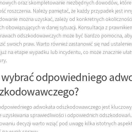
ynowych oraz skompletowanie niezbędnych dowodów, które
ść roszczenia. Należy pamiętać, że każdy przypadek jest inny i
owanie można uzyskać, zależy od konkretnych okoliczności
h obowiązujących w danej sytuacji. Konsultacja z prawnikie
sprawach odszkodowawczych może być bardzo pomocna, aby
ić swoich praw. Warto również zastanowić się nad ustalen
już na etapie wypadku lub incydentu, co może znacznie ułat
ry.
 wybrać odpowiedniego adw
zkodowawczego?
odpowiedniego adwokata odszkodowawczego jest kluczowy
e uzyskiwania sprawiedliwości i odpowiednich odszkodowań.
waniu decyzji warto wziąć pod uwagę kilka istotnych aspek
 na wynik sprawy.