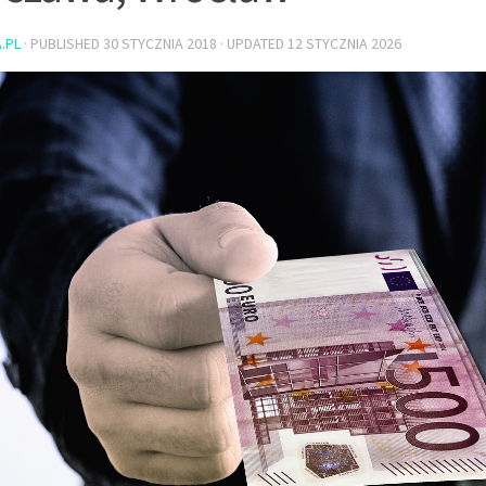
.PL
· PUBLISHED
30 STYCZNIA 2018
· UPDATED
12 STYCZNIA 2026