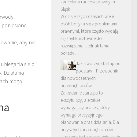
kancelaria radców prawnych
Śląsk
dowody.
W dzisiejszych czasach wiele
osób boryka się z problemami
e poniesione
prawnymi, które często wydają
się zbyt kosztowne do
dowanie, aby nie
rozwiązania. Jednak tanie
porady …
Jak stworzyć startup od
ubiegania się o
podstaw – Przewodnik
 Działania
dla nowoczesnych
dach mogą
przedsiębiorców
Zakładanie startupu to
ekscytujący, ale także
na
wymagający proces, który
wymaga precyzyjnego
planowania oraz działania. Dla
przyszłych przedsiębiorców
kluczowe jest zrozumienie, jakie