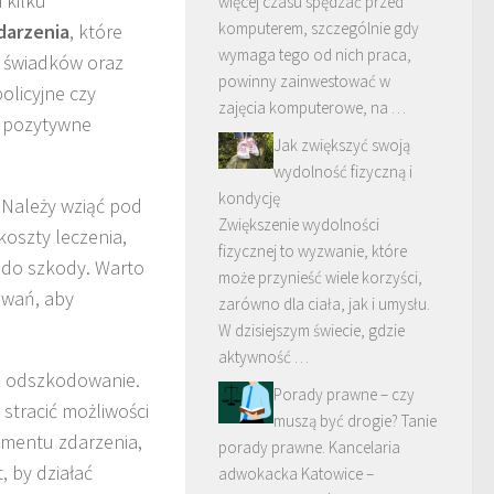
 kilku
więcej czasu spędzać przed
komputerem, szczególnie gdy
arzenia
, które
wymaga tego od nich praca,
 świadków oraz
powinny zainwestować w
olicyjne czy
zajęcia komputerowe, na …
a pozytywne
Jak zwiększyć swoją
wydolność fizyczną i
kondycję
. Należy wziąć pod
Zwiększenie wydolności
koszty leczenia,
fizycznej to wyzwanie, które
ć do szkody. Warto
może przynieść wiele korzyści,
owań, aby
zarówno dla ciała, jak i umysłu.
W dzisiejszym świecie, gdzie
aktywność …
 o odszkodowanie.
Porady prawne – czy
 stracić możliwości
muszą być drogie? Tanie
omentu zdarzenia,
porady prawne. Kancelaria
, by działać
adwokacka Katowice –