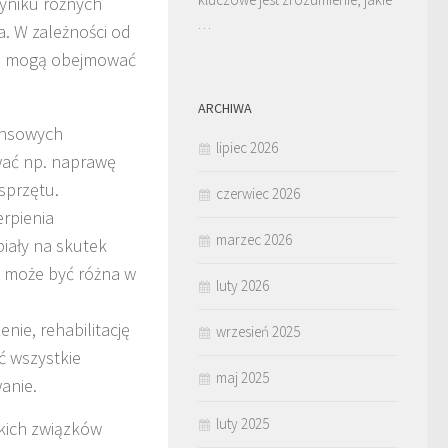
yniku różnych
…
a. W zależności od
re mogą obejmować
ARCHIWA
nansowych
lipiec 2026
wać np. naprawę
sprzętu.
czerwiec 2026
rpienia
marzec 2026
iały na skutek
 może być różna w
luty 2026
nie, rehabilitację
wrzesień 2025
ć wszystkie
maj 2025
anie.
luty 2025
kich związków