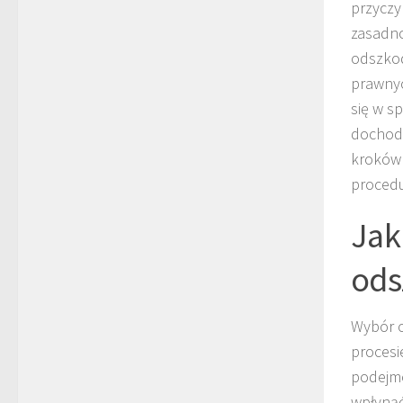
przycz
zasadno
odszkod
prawnyc
się w 
dochodz
kroków 
procedu
Jak
ods
Wybór 
procesi
podejmo
wpłynąć