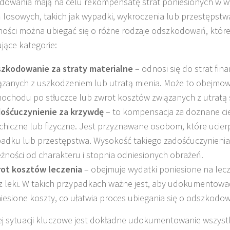
owania mają na celu rekompensatę strat poniesionych w w
 losowych, takich jak wypadki, wykroczenia lub przestępstw
ności można ubiegać się o różne rodzaje odszkodowań, któ
jące kategorie:
zkodowanie za straty materialne
– odnosi się do strat fi
ązanych z uszkodzeniem lub utratą mienia. Może to obejmo
ochodu po stłuczce lub zwrot kosztów związanych z utratą 
ośćuczynienie za krzywdę
– to kompensacja za doznane cie
chiczne lub fizyczne. Jest przyznawane osobom, które ucierp
adku lub przestępstwa. Wysokość takiego zadośćuczynienia
eżności od charakteru i stopnia odniesionych obrażeń.
ot kosztów leczenia
– obejmuje wydatki poniesione na lecze
z leki. W takich przypadkach ważne jest, aby udokumentowa
iesione koszty, co ułatwia proces ubiegania się o odszkodow
j sytuacji kluczowe jest dokładne udokumentowanie wszyst