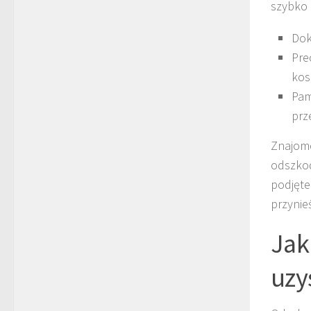
szybko 
Dok
Pre
kos
Pam
prz
Znajomo
odszkod
podjęte
przynie
Jak
uzy