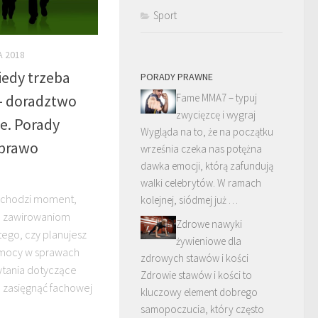
Sport
A 2018
iedy trzeba
PORADY PRAWNE
– doradztwo
Fame MMA7 – typuj
zwycięzcę i wygraj
e. Porady
Wygląda na to, że na początku
 prawo
września czeka nas potężna
dawka emocji, którą zafundują
walki celebrytów. W ramach
adchodzi moment,
kolejnej, siódmej już …
ła zawirowaniom
Zdrowe nawyki
tego, czy planujesz
żywieniowe dla
omocy w sprawach
zdrowych stawów i kości
ytania dotyczące
Zdrowie stawów i kości to
o zasięgnąć fachowej
kluczowy element dobrego
samopoczucia, który często