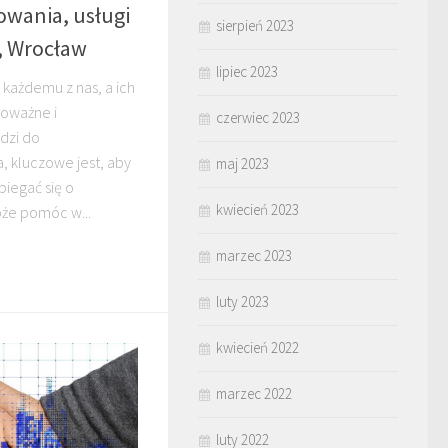
wania, usługi
sierpień 2023
, Wrocław
lipiec 2023
każdemu z nas, a ich
poważne i
czerwiec 2023
dzi do
, kluczowe jest, aby
maj 2023
biegać się o
kwiecień 2023
że pomóc w...
marzec 2023
luty 2023
kwiecień 2022
marzec 2022
luty 2022