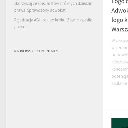
Logo d
skorzystaj ze specjalistów z różnych dziedzin
Adwoka
prawa. Sprawdzony adwokat
logo k
Rejestracja ABI krok po kroku. Zawiłe kwestie
prawne
Warsz
W dzisie
wizerune
NAJNOWSZE KOMENTARZE
odpowied
nieodzo
kancelar
potencja
zaufanie 