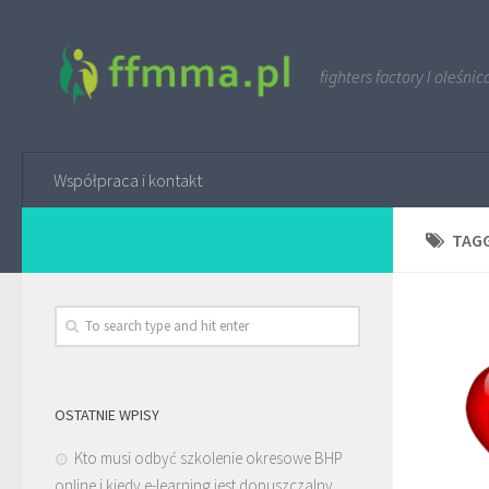
fighters factory I oleśnic
Współpraca i kontakt
TAG
OSTATNIE WPISY
Kto musi odbyć szkolenie okresowe BHP
online i kiedy e-learning jest dopuszczalny