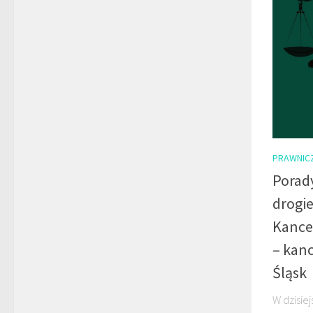
PRAWNIC
Porad
drogie
Kance
– kan
Śląsk
W dzisie