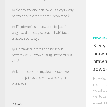
Ściany szklane działowe – zalety i wady,
rodzaje szkła oraz montaż i prywatność
Fizjoterapia sportowa: co to jest i jak
wygląda diagnostyka oraz rehabilitacja
PRAWNIC
urazów sportowych
Kiedy 
Co zawiera profesjonalny serwis
prawn
rowerowy? Kluczowe usługi, które musisz
prawn
znać
adwok
Manometry przemysłowe: Kluczowe
informacje i zastosowania w różnych
Rozwód t
branżach
momentów
wątpliwo
warto za
zrozumie
PRAWO