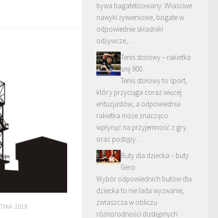
bywa bagatelizowany. Właściwe
nawyki żywieniowe, bogate w
odpowiednie składniki
odżywcze, …
Tenis stołowy – rakietka
smj 900
Tenis stołowy to sport,
który przyciąga coraz więcej
entuzjastów, a odpowiednia
rakietka może znacząco
wpłynąć na przyjemność z gry
oraz postępy …
Buty dla dziecka – buty
Gero
Wybór odpowiednich butów dla
dziecka to nie lada wyzwanie,
zwłaszcza w obliczu
TNIA 2018
różnorodności dostępnych