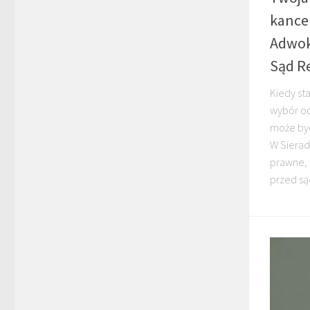
kance
Adwok
Sąd R
Kiedy st
wybór od
może być
W Sierad
prawne, 
przed są