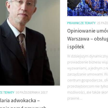
PRAWNICZE TEMATY
25 PAŹ
Opiniowanie umów
Warszawa – obsłu
i spółek
W dzisiejszym dynamiczn
prowadzenie biznesu wiąż
wyzwaniami, a jednym z ni
zarządzanie umowami. Wa
centrum gospodarcze, of
przedsiębiorcom nie tylk
możliwości, ale także sk
ZE TEMATY
30 PAŹDZIERNIKA 2017
prawne....
laria adwokacka –