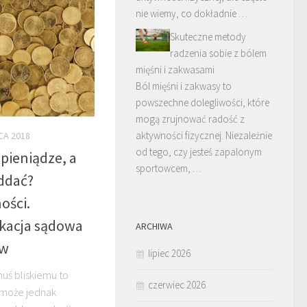
nie wiemy, co dokładnie …
Skuteczne metody
radzenia sobie z bólem
mięśni i zakwasami
Ból mięśni i zakwasy to
powszechne dolegliwości, które
mogą zrujnować radość z
aktywności fizycznej. Niezależnie
CA 2018
od tego, czy jesteś zapalonym
pieniądze, a
sportowcem, …
oddać?
ości.
kacja sądowa
ARCHIWA
ów
lipiec 2026
uś bliskiemu to
czerwiec 2026
y może jednak