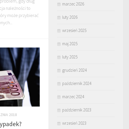
 problem, gdy dług
marzec 2026
cja należności to
tóry może przybierać
luty 2026
nych...
wrzesień 2025
maj 2025
luty 2025
grudzień 2024
październik 2024
marzec 2024
październik 2023
ZNIA 2018
wypadek?
wrzesień 2023