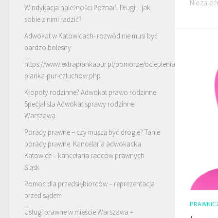
Niezależn
Windykacja należności Poznań. Długi – jak
sobie z nimi radzić?
Adwokat w Katowicach- rozwód nie musi być
bardzo bolesny
https://www.extrapiankapur.pl/pomorze/ocieplenia-
pianka-pur-czluchow.php
Kłopoty rodzinne? Adwokat prawo rodzinne.
Specjalista Adwokat sprawy rodzinne
Warszawa
Porady prawne – czy muszą być drogie? Tanie
porady prawne. Kancelaria adwokacka
Katowice – kancelaria radców prawnych
Śląsk
Pomoc dla przedsiębiorców – reprezentacja
przed sądem
PRAWNIC
Usługi prawne w mieście Warszawa –