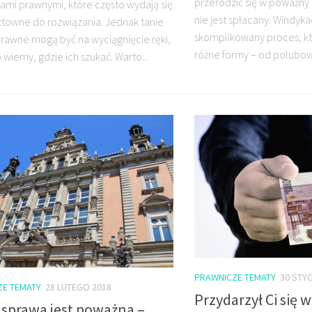
przerodzić się w poważny
mi prawnymi, które często wydają się
nie jest spłacany. Windyka
ztowne do rozwiązania. Jednak tanie
skomplikowany proces, k
rawne mogą być na wyciągnięcie ręki,
różne formy – od polubow
ko wiemy, gdzie ich szukać. Warto...
PRAWNICZE TEMATY
30 STYC
ZE TEMATY
28 LUTEGO 2018
Przydarzył Ci się 
 sprawa jest poważna –