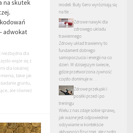
a na skutek
modeli. Buty Gero wyróżniają się
zej.
na tle …
zkodowań
Zdrowe nawyki dla
zdrowego układu
 – adwokat
trawiennego
Zdrowy układ trawienny to
fundament dobrego
ć niezbędna dla
samopoczucia i energii na co
zęsto wiąże się z
dzień. W dzisiejszym świecie,
i dla lokalnej
gdzie przetworzona żywność
mienia, takie jak
często dominuje w …
siadanie gruntu,
Zdrowe przekąski i
jące, ale również
posiłki przed i po
treningu
Wielu z nas zdaje sobie sprawę,
jak ważne jest odpowiednie
odżywianie w kontekście
aktywności fizycznej, ale często