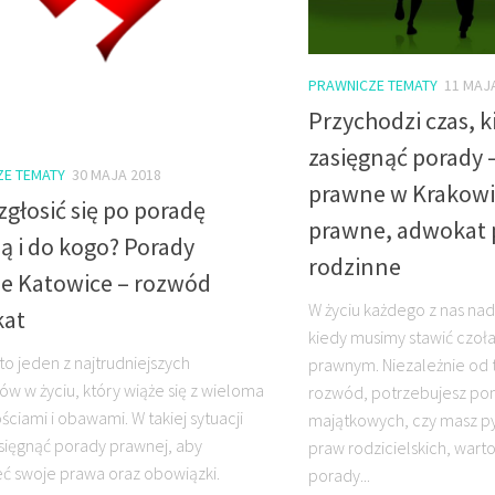
PRAWNICZE TEMATY
11 MAJ
Przychodzi czas, k
zasięgnąć porady 
ZE TEMATY
30 MAJA 2018
prawne w Krakowi
zgłosić się po poradę
prawne, adwokat
ą i do kogo? Porady
rodzinne
e Katowice – rozwód
W życiu każdego z nas n
at
kiedy musimy stawić czo
o jeden z najtrudniejszych
prawnym. Niezależnie od 
 w życiu, który wiąże się z wieloma
rozwód, potrzebujesz p
ściami i obawami. W takiej sytuacji
majątkowych, czy masz p
sięgnąć porady prawnej, aby
praw rodzicielskich, wart
ć swoje prawa oraz obowiązki.
porady...