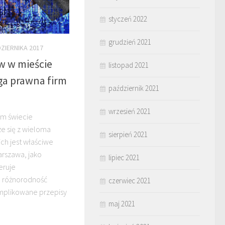
styczeń 2022
grudzień 2021
DZIERNIKA 2017
 w mieście
listopad 2021
ga prawna firm
październik 2021
wrzesień 2021
ym świecie
e się z wieloma
sierpień 2021
ch jest właściwe
rszawa, jako
lipiec 2021
eruje
o różnorodność
czerwiec 2021
omplikowane przepisy
maj 2021