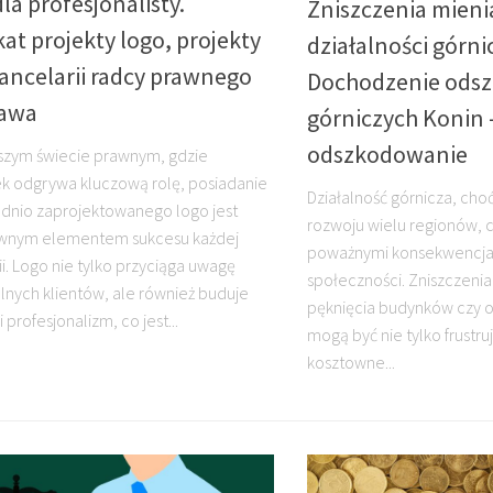
la profesjonalisty.
Zniszczenia mieni
t projekty logo, projekty
działalności górnic
ancelarii radcy prawnego
Dochodzenie ods
awa
górniczych Konin
odszkodowanie
jszym świecie prawnym, gdzie
k odgrywa kluczową rolę, posiadanie
Działalność górnicza, cho
nio zaprojektowanego logo jest
rozwoju wielu regionów, c
wnym elementem sukcesu każdej
poważnymi konsekwencjam
ii. Logo nie tylko przyciąga uwagę
społeczności. Zniszczenia 
lnych klientów, ale również buduje
pęknięcia budynków czy o
i profesjonalizm, co jest...
mogą być nie tylko frustru
kosztowne...