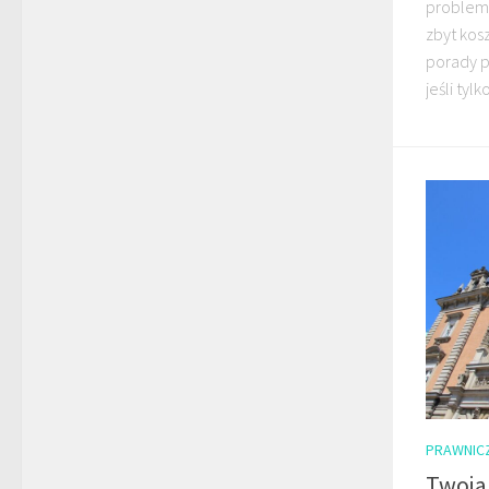
problema
zbyt kos
porady p
jeśli tyl
PRAWNIC
Twoja