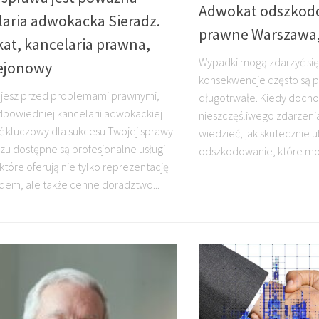
Adwokat odszkodo
laria adwokacka Sieradz.
prawne Warszawa
at, kancelaria prawna,
Wypadki mogą zdarzyć się 
ejonowy
konsekwencje często są 
ajesz przed problemami prawnymi,
długotrwałe. Kiedy docho
powiedniej kancelarii adwokackiej
nieszczęśliwego zdarzenia
 kluczowy dla sukcesu Twojej sprawy.
wiedzieć, jak skutecznie u
zu dostępne są profesjonalne usługi
odszkodowanie, które mo
które oferują nie tylko reprezentację
dem, ale także cenne doradztwo...