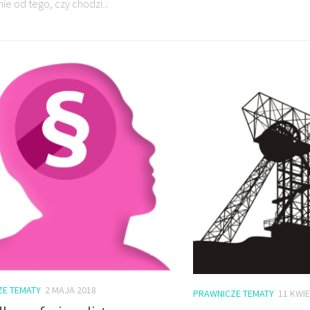
ie od tego, czy chodzi...
ZE TEMATY
2 MAJA 2018
PRAWNICZE TEMATY
11 KWIE