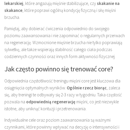
lekarskiej
, które angażują mięśnie stabilizujące, czy
skakanie na
skakance
, które poprawi ogólną kondycję fizyczną i siłę mięśni
brzucha.
Pamiętaj, aby dobierać ćwiczenia odpowiednio do swojego
poziomu zaawansowania i nie zapominać o regularnych przerwach
na regenerację. Wzmocnione mięśnie brzucha nie tylko poprawiają
sylwetkę, ale także wspierają stabilność całego ciała podczas
codziennych czynności oraz innych form aktywności fizycznej.
Jak często powinno się trenować core?
Odpowiednia częstotliwość treningu mięśni core jest kluczowa dla
osiągnięcia optymalnych wyników.
Ogólnie rzecz biorąc
, zaleca
się, aby treningi te odbywały się 2-3 razy w tygodniu. Taka częstość
pozwala na
odpowiednią regenerację
mięśni, co jest niezwykle
istotne, aby uniknąć kontuzji i przetrenowania.
Indywidualne cele oraz poziom zaawansowania są ważnymi
czynnikami, które powinny wpływać na decyzję o intensywności i