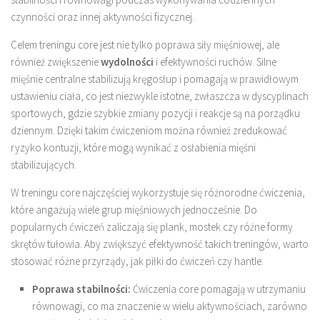
czynności oraz innej aktywności fizycznej.
Celem treningu core jest nie tylko poprawa siły mięśniowej, ale
również zwiększenie
wydolności
i efektywności ruchów. Silne
mięśnie centralne stabilizują kręgosłup i pomagają w prawidłowym
ustawieniu ciała, co jest niezwykle istotne, zwłaszcza w dyscyplinach
sportowych, gdzie szybkie zmiany pozycji i reakcje są na porządku
dziennym. Dzięki takim ćwiczeniom można również zredukować
ryzyko kontuzji, które mogą wynikać z osłabienia mięśni
stabilizujących.
W treningu core najczęściej wykorzystuje się różnorodne ćwiczenia,
które angażują wiele grup mięśniowych jednocześnie. Do
popularnych ćwiczeń zaliczają się plank, mostek czy różne formy
skrętów tułowia. Aby zwiększyć efektywność takich treningów, warto
stosować różne przyrządy, jak piłki do ćwiczeń czy hantle.
Poprawa stabilności:
Ćwiczenia core pomagają w utrzymaniu
równowagi, co ma znaczenie w wielu aktywnościach, zarówno