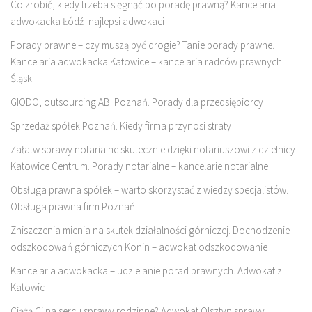
Co zrobić, kiedy trzeba sięgnąć po poradę prawną? Kancelaria
adwokacka Łódź- najlepsi adwokaci
Porady prawne – czy muszą być drogie? Tanie porady prawne.
Kancelaria adwokacka Katowice – kancelaria radców prawnych
Śląsk
GIODO, outsourcing ABI Poznań. Porady dla przedsiębiorcy
Sprzedaż spółek Poznań. Kiedy firma przynosi straty
Załatw sprawy notarialne skutecznie dzięki notariuszowi z dzielnicy
Katowice Centrum. Porady notarialne – kancelarie notarialne
Obsługa prawna spółek – warto skorzystać z wiedzy specjalistów.
Obsługa prawna firm Poznań
Zniszczenia mienia na skutek działalności górniczej. Dochodzenie
odszkodowań górniczych Konin – adwokat odszkodowanie
Kancelaria adwokacka – udzielanie porad prawnych. Adwokat z
Katowic
Ciążą Ci na sercu sprawy rodzinne? Adwokat Olsztyn sprawy