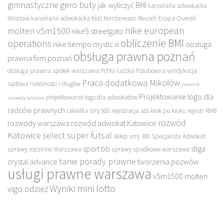
gimnastyczne
gero buty
jak wyliczyć BMI
kancelaria adwokacka
Wrocław
kancelaria adwokacka łódź
Kombinezon Reusch Ecopa Overall
nike european
molten v5m1500
nike5 streetgato
obliczenie BMI
operations
nike tiempo mystic iii
obsługa
obsługa prawna poznań
prawna firm poznań
obsługa prawna spółek warszawa
Pchła ludzka
Polubowna windykacja
Praca dodatkowa Mikołów
sądowa należności i długów
prawnik
Projektowanie logo dla
projektowanie logo dla adwokatów
rozwody wrocław
radców prawnych
rakietka smj 900
rejestracja abi krok po kroku
rejestr RHB
rozwód
rozwody warszawa
rozwód adwokat Katowice
Katowice
select super futsal
sklep
smj 300
Specjalista Adwokat
sport bb
stiga
sprawy rodzinne Warszawa
sprawy spadkowe warszawa
tanie porady prawne
crystal advance
tworzenia pozwów
usługi prawne warszawa
v5m1500 molten
Wyniki mini lotto
vigo odzież