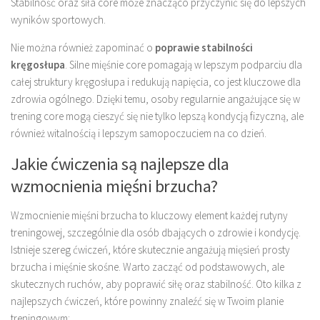
Stabilność oraz siła core może znacząco przyczynić się do lepszych
wyników sportowych.
Nie można również zapominać o
poprawie stabilności
kręgosłupa
. Silne mięśnie core pomagają w lepszym podparciu dla
całej struktury kręgosłupa i redukują napięcia, co jest kluczowe dla
zdrowia ogólnego. Dzięki temu, osoby regularnie angażujące się w
trening core mogą cieszyć się nie tylko lepszą kondycją fizyczną, ale
również witalnością i lepszym samopoczuciem na co dzień.
Jakie ćwiczenia są najlepsze dla
wzmocnienia mięśni brzucha?
Wzmocnienie mięśni brzucha to kluczowy element każdej rutyny
treningowej, szczególnie dla osób dbających o zdrowie i kondycję.
Istnieje szereg ćwiczeń, które skutecznie angażują mięsień prosty
brzucha i mięśnie skośne. Warto zacząć od podstawowych, ale
skutecznych ruchów, aby poprawić siłę oraz stabilność. Oto kilka z
najlepszych ćwiczeń, które powinny znaleźć się w Twoim planie
treningowym: