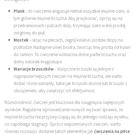
Plank
– to ćwiczenie angażuje niemal wszystkie mięśnie ciała, w
tym głównie mięśnie brzucha. Aby je wykonać, oprzyj się na
przedramionach i palcach stóp, trzymając ciało w linii prostej
od głowy do pięt.
Mostek
– leżąc na plecach, zegnij kolana i postaw stopy na
podłodze. Następnie unieś biodra, tworząc linię prostą od kolan
do ramion. To ćwiczenie wzmacnia dolne partie brzucha oraz
dolny odcinek kręgosłupa.
Wariacje brzuszków
– klasyczne brzuszki są jednym z
najpopularniejszych ćwiczeń na mięśnie brzucha, ale warto
dodać różne warianty, takie jak brzuszki skośne lub brzuszki z
obciążeniem, aby zwiększyć ich efektywność.
Różnorodność ćwiczeń jest kluczowa dla osiągnięcia najlepszych
wyników. Regularne wprowadzanie nowych wyzwań sprawia, że
mięśnie brzucha nie przyzwyczajają się do jednego rodzaju wysiłku,
co zapobiega stagnacji. Oprócz wspomnianych ćwiczeń, warto
również rozważyć dodanie takich elementów jak
ćwiczenia na piłce