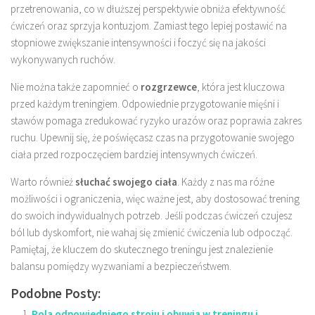
przetrenowania, co w dłuższej perspektywie obniża efektywność
ćwiczeń oraz sprzyja kontuzjom. Zamiast tego lepiej postawić na
stopniowe zwiększanie intensywności i foczyć się na jakości
wykonywanych ruchów.
Nie można także zapomnieć o
rozgrzewce
, która jest kluczowa
przed każdym treningiem. Odpowiednie przygotowanie mięśni i
stawów pomaga zredukować ryzyko urazów oraz poprawia zakres
ruchu. Upewnij się, że poświęcasz czas na przygotowanie swojego
ciała przed rozpoczęciem bardziej intensywnych ćwiczeń.
Warto również
słuchać swojego ciała
. Każdy z nas ma różne
możliwości i ograniczenia, więc ważne jest, aby dostosować trening
do swoich indywidualnych potrzeb. Jeśli podczas ćwiczeń czujesz
ból lub dyskomfort, nie wahaj się zmienić ćwiczenia lub odpocząć.
Pamiętaj, że kluczem do skutecznego treningu jest znalezienie
balansu pomiędzy wyzwaniami a bezpieczeństwem.
Podobne Posty:
Rola odpowiedniego stroju i obuwia w treningu i