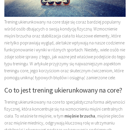
Trening ukierunkowany na core staje się coraz bardziej popularny
wśród osób dbających o swoją kondycję fizyczną. Wzmocnienie
mięśni brzucha oraz stabilizacja ciała to kluczowe elementy, które
nie tylko poprawiają wygląd, ale także wpływają na nasze codzienne
funkcjonowanie i wyniki w różnych sportach. Niestety, wiele osób nie
zdaje sobie sprawy z tego, jak ważne jest właściwe podejście do tego
typu treningu. W artykule przyjrzymy się najważniejszym aspektom
treningu core, jego korzyściom oraz skutecznym ćwiczeniom, które
pomogą uniknąć typowych błędów i osiągnąć zamierzone cele.
Co to jest trening ukierunkowany na core?
Trening ukierunkowany na core to specjalistyczna forma aktywności
fizycznej, która koncentruje się na wzmocnieniu mięśni centralnych
ciała. To właśnie te mięśnie, w tym
mięśnie brzucha
, mięśnie pleców
oraz mięśnie miednicy, odgrywają kluczową rolę w utrzymaniu
stabilności i równowagi podczas wykonywania codziennych