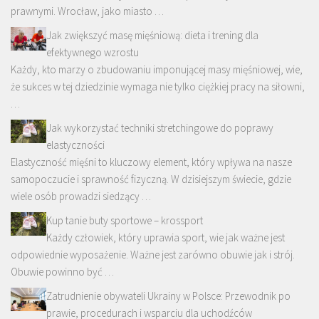
prawnymi. Wrocław, jako miasto …
Jak zwiększyć masę mięśniową: dieta i trening dla
efektywnego wzrostu
Każdy, kto marzy o zbudowaniu imponującej masy mięśniowej, wie,
że sukces w tej dziedzinie wymaga nie tylko ciężkiej pracy na siłowni,
…
Jak wykorzystać techniki stretchingowe do poprawy
elastyczności
Elastyczność mięśni to kluczowy element, który wpływa na nasze
samopoczucie i sprawność fizyczną. W dzisiejszym świecie, gdzie
wiele osób prowadzi siedzący …
Kup tanie buty sportowe – krossport
Każdy człowiek, który uprawia sport, wie jak ważne jest
odpowiednie wyposażenie. Ważne jest zarówno obuwie jak i strój.
Obuwie powinno być …
Zatrudnienie obywateli Ukrainy w Polsce: Przewodnik po
prawie, procedurach i wsparciu dla uchodźców