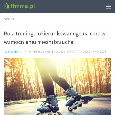
SPORT
Rola treningu ukierunkowanego na core w
wzmocnieniu mięśni brzucha
BY
FFMMA.PL
· PUBLISHED
23 KWIETNIA 2020
· UPDATED
12 STYCZNIA 2026