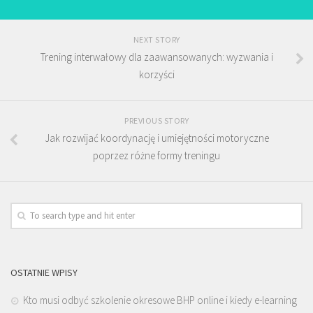
NEXT STORY
Trening interwałowy dla zaawansowanych: wyzwania i
korzyści
PREVIOUS STORY
Jak rozwijać koordynację i umiejętności motoryczne
poprzez różne formy treningu
OSTATNIE WPISY
Kto musi odbyć szkolenie okresowe BHP online i kiedy e-learning