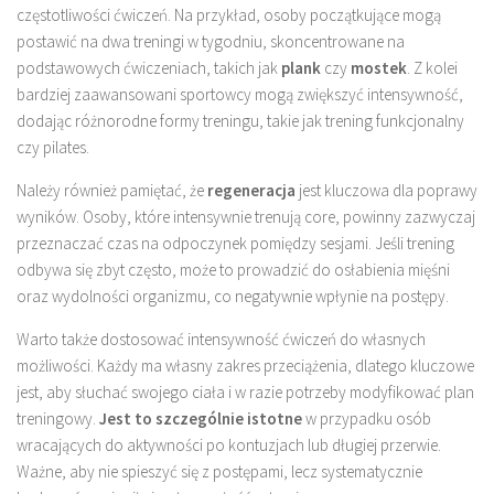
częstotliwości ćwiczeń. Na przykład, osoby początkujące mogą
postawić na dwa treningi w tygodniu, skoncentrowane na
podstawowych ćwiczeniach, takich jak
plank
czy
mostek
. Z kolei
bardziej zaawansowani sportowcy mogą zwiększyć intensywność,
dodając różnorodne formy treningu, takie jak trening funkcjonalny
czy pilates.
Należy również pamiętać, że
regeneracja
jest kluczowa dla poprawy
wyników. Osoby, które intensywnie trenują core, powinny zazwyczaj
przeznaczać czas na odpoczynek pomiędzy sesjami. Jeśli trening
odbywa się zbyt często, może to prowadzić do osłabienia mięśni
oraz wydolności organizmu, co negatywnie wpłynie na postępy.
Warto także dostosować intensywność ćwiczeń do własnych
możliwości. Każdy ma własny zakres przeciążenia, dlatego kluczowe
jest, aby słuchać swojego ciała i w razie potrzeby modyfikować plan
treningowy.
Jest to szczególnie istotne
w przypadku osób
wracających do aktywności po kontuzjach lub długiej przerwie.
Ważne, aby nie spieszyć się z postępami, lecz systematycznie