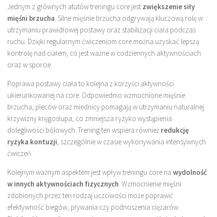
Jednym z głównych atutów treningu core jest
zwiększenie siły
mięśni brzucha
. Silne mięśnie brzucha odgrywają kluczową rolę w
utrzymaniu prawidłowej postawy oraz stabilizacji ciała podczas
ruchu. Dzięki regularnym ćwiczeniom core można uzyskać lepszą
kontrolę nad ciałem, co jest ważne w codziennych aktywnościach
oraz w sporcie.
Poprawa postawy ciała to kolejna z korzyści aktywności
ukierunkowanej na core. Odpowiednio wzmocnione mięśnie
brzucha, pleców oraz miednicy pomagają w utrzymaniu naturalnej
krzywizny kręgosłupa, co zmniejsza ryzyko wystąpienia
dolegliwości bólowych. Trening ten wspiera również
redukcję
ryzyka kontuzji
, szczególnie w czasie wykonywania intensywnych
ćwiczeń.
Kolejnym ważnym aspektem jest wpływ treningu core na
wydolność
w innych aktywnościach fizycznych
. Wzmocnienie mięśni
zdobionych przez ten rodzaj uczciwości może poprawić
efektywność biegów, pływania czy podnoszenia ciężarów.