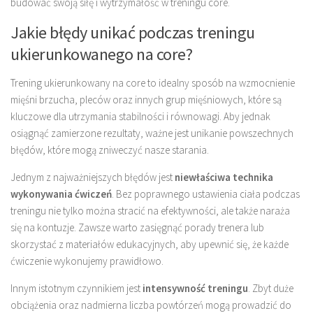
budować swoją siłę i wytrzymałość w treningu core.
Jakie błędy unikać podczas treningu
ukierunkowanego na core?
Trening ukierunkowany na core to idealny sposób na wzmocnienie
mięśni brzucha, pleców oraz innych grup mięśniowych, które są
kluczowe dla utrzymania stabilności i równowagi. Aby jednak
osiągnąć zamierzone rezultaty, ważne jest unikanie powszechnych
błędów, które mogą zniweczyć nasze starania.
Jednym z najważniejszych błędów jest
niewłaściwa technika
wykonywania ćwiczeń
. Bez poprawnego ustawienia ciała podczas
treningu nie tylko można stracić na efektywności, ale także naraża
się na kontuzje. Zawsze warto zasięgnąć porady trenera lub
skorzystać z materiałów edukacyjnych, aby upewnić się, że każde
ćwiczenie wykonujemy prawidłowo.
Innym istotnym czynnikiem jest
intensywność treningu
. Zbyt duże
obciążenia oraz nadmierna liczba powtórzeń mogą prowadzić do