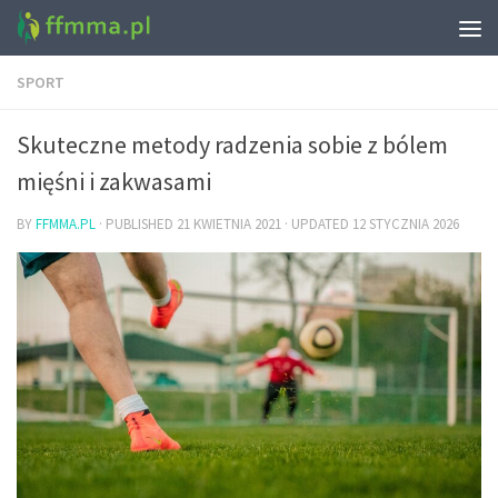
SPORT
Skuteczne metody radzenia sobie z bólem
mięśni i zakwasami
BY
FFMMA.PL
· PUBLISHED
21 KWIETNIA 2021
· UPDATED
12 STYCZNIA 2026