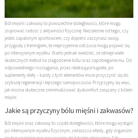
Ból mięśni i zakwasy to powszechne dolegliwości, które mogą
zrujnować radość z aktywności fizycznej. Niezależnie od tego, czy
jesteś zapalonym sportowcem, czy dopiero zaczynasz swoją
przygodę z treningiem, te nieprzyjemne odczucia mogą pojawić się
po intensywnym wysiłku. Warto jednak wiedzieć, że istnieje wiele
skutecznych metod na złagodzenie bólu oraz zapobieganie mu. Od
odpowiedniego rozciągania, przez relaksujące kąpiele, po
suplementy diety – każdy z tych elementów może przyczynić się do
szybszej regeneracji i lepszego samopoczucia. Przyjrzyjmy się więc,
jak można skutecznie zminimalizować dyskomfort związany z bólem
mięśni.
Jakie są przyczyny bólu mięśni i zakwasów?
Ból mięśni oraz zakwasy to częste dolegliwości, które mogą wystąpić
po intensywnym wysiłku fizycznym, zwłaszcza wtedy, gdy organizm
nie był wcześniej przyzwyczajony do takiego obciążenia. Gdy