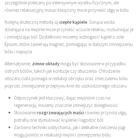
szczególnie polecany po intensywnym wysiłku fizycznym, ale
również relaksacyjny masaż klasyczny może przynieść ulgę w bólu.
Kolejną skuteczną metodą są
ciepłe kąpiele
. Gorąca woda
działająca na mięśnie może przynieść uczucie relaksu, rozluźniając je
i zmniejszając ból. Dodatkowo możemy wzbogacić kąpiel o sole
Epsom, które zawierają magnez, pomagając w dalszym zmniejszeniu
bólu i napięcia.
Alternatywnie,
zimne okłady
mogą być stosowane w przypadku
ostrych bólów, takich jak kontuzje czy stłuczenia. Chłodzenie
obszaru ciała pomaga w redukcji obrzęku oraz znieczuleniu bólu
poprzez zmniejszenie przepływu krwi do uszkodzonego obszaru.
Odpoczynek jest kluczowy; dając mięśniom czas na
regenerację, możemy znacznie zmniejszyć dolegliwości.
Stosowanie
rozgrzewających maści
również przynosi ulgę;
potrafią one stymulować krążenie i łagodzić ból.
Zarówno techniki oddychania, jak i delikatne ćwiczenia jogi
mogą pomóc w relaksacji mięśni i zmniejszeniu bólu.