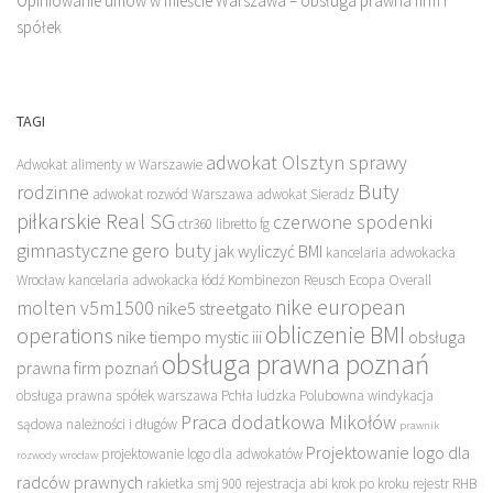
Opiniowanie umów w mieście Warszawa – obsługa prawna firm i
spółek
TAGI
adwokat Olsztyn sprawy
Adwokat alimenty w Warszawie
Buty
rodzinne
adwokat rozwód Warszawa
adwokat Sieradz
piłkarskie Real SG
czerwone spodenki
ctr360 libretto fg
gimnastyczne
gero buty
jak wyliczyć BMI
kancelaria adwokacka
Wrocław
kancelaria adwokacka łódź
Kombinezon Reusch Ecopa Overall
nike european
molten v5m1500
nike5 streetgato
obliczenie BMI
operations
nike tiempo mystic iii
obsługa
obsługa prawna poznań
prawna firm poznań
obsługa prawna spółek warszawa
Pchła ludzka
Polubowna windykacja
Praca dodatkowa Mikołów
sądowa należności i długów
prawnik
Projektowanie logo dla
projektowanie logo dla adwokatów
rozwody wrocław
radców prawnych
rakietka smj 900
rejestracja abi krok po kroku
rejestr RHB