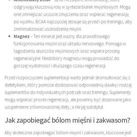
odgrywają kluczową rolę w syntezie białek mięśniowych. Mogą
one zmniejszać uczucie zmęczenia oraz wspierać regenerację
po wysiłku. BCAA najczęściej stosuje się przed i po treningu, aby
zminimalizować uszkodzenia mięśni.
Magnez
– Ten minerał jest ważny dla prawidłowego
funkcjonowania mięśni oraz układu nerwowego. Pomaga w
łagodzeniu skurczów mięśniowych oraz wspiera procesy
regeneracyjne. Niedobory magnezu mogą prowadzić do
gorszej wydolności i dłuższego czasu regeneracji.
Przed rozpoczęciem suplementacji warto jednak skonsultować się z
dietetykiem, który pomoże dostosować odpowiednią dawkę i rodzaj
suplementów do indywidualnych potrzeb oraz treningu. Suplementy
mogą wspierać proces regeneracji, ale powinny być stosowane jako
uzupełnienie zrównoważonej diety, a nie jej substytut.
Jak zapobiegać bólom mięśni i zakwasom?
Aby skutecznie zapobiegać bólom mięśni i zakwasom, kluczowe jest