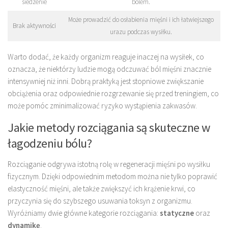
siedzenie
bólem.
Może prowadzić do osłabienia mięśni i ich łatwiejszego
Brak aktywności
urazu podczas wysiłku.
Warto dodać, że każdy organizm reaguje inaczej na wysiłek, co
oznacza, że niektórzy ludzie mogą odczuwać ból mięśni znacznie
intensywniej niż inni. Dobrą praktyką jest stopniowe zwiększanie
obciążenia oraz odpowiednie rozgrzewanie się przed treningiem, co
może pomóc zminimalizować ryzyko wystąpienia zakwasów.
Jakie metody rozciągania są skuteczne w
łagodzeniu bólu?
Rozciąganie odgrywa istotną rolę w regeneracji mięśni po wysiłku
fizycznym. Dzięki odpowiednim metodom można nie tylko poprawić
elastyczność mięśni, ale także zwiększyć ich krążenie krwi, co
przyczynia się do szybszego usuwania toksyn z organizmu.
Wyróżniamy dwie główne kategorie rozciągania:
statyczne
oraz
dynamikę
.