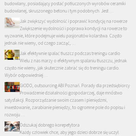
budowlany, posiadający postać potłuczonych wyrobów ceramiki
budowlanej, skruszonego betonu i tym podobnych. Jest …
Jak zwiększyć wydolność i poprawić kondycję na rowerze
Zwiększenie wydolności i poprawa kondycji na rowerze to
wyzwanie, które podejmuje wielu pasjonatów kolarstwa. Często
jednak nie wiemy, od czego zacząć, …
Jak efektywnie spalać tłuszcz podczas treningu cardio
Wielu z nas marzy o efektywnym spalaniu tłuszczu, jednak
często nie wiemy, jak skutecznie zabrać się do treningu cardio.
Wybór odpowiedniej …
GIODO, outsourcing ABI Poznań. Porady dla przedsiębiorcy
Prowadzenie działalności gospodarczej, daje mnóstwo
satysfakcji. Rozporządzanie swoim czasem i pieniędzmi,
inwestowanie, zarabianie pieniędzy, to ogromne pole do popisu i
rozwoju …
Odszukaj dobrego korepetytora
Każdy człowiek chce, aby jego dzieci dobrze się uczył.