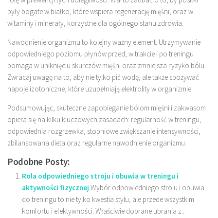
były bogate w białko, które wspiera regenerację mięśni, oraz w
witaminy i minerały, korzystne dla ogólnego stanu zdrowia.
Nawodnienie organizmu to kolejny ważny element. Utrzymywanie
odpowiedniego poziomu płynów przed, w trakcie i po treningu
pomaga w uniknięciu skurczów mięśni oraz zmniejsza ryzyko bólu.
Zwracaj uwagę na to, aby nie tylko pić wodę, ale także spożywać
napoje izotoniczne, które uzupełniają elektrolity w organizmie.
Podsumowując, skuteczne zapobieganie bólom mięśni i zakwasom
opiera się na kilku kluczowych zasadach: regularność w treningu,
odpowiednia rozgrzewka, stopniowe zwiększanie intensywności,
zbilansowana dieta oraz regularne nawodnienie organizmu.
Podobne Posty:
Rola odpowiedniego stroju i obuwia w treningu i
aktywności fizycznej
Wybór odpowiedniego stroju i obuwia
do treningu to nie tylko kwestia stylu, ale przede wszystkim
komfortu i efektywności. Właściwie dobrane ubrania z...