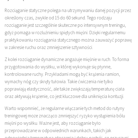
Rozciąganie statyczne polega na utrzymywaniu danej pozycji przez
określony czas, zwykle od 15 do 60 sekund. Tego rodzaju
rozciąganie jest szczególnie skuteczne po intensywnym treningu,
gdyż pomaga w rozluźnieniu spiętych mięśni. Dzięki regularnemu
praktykowaniu rozciągania statycznego można zauważyć poprawę
w zakresie ruchu oraz zmniejszenie sztywności.
Z kolei rozciąganie dynamiczne angażuje mięśnie w ruch. To forma
przygotowania do wysiłku, w której wykonuje się płynne,
kontrolowane ruchy. Przykładami mogą być krążenia ramion,
wymachy nóg czy skręty tułowia. Takie ćwiczenia nie tylko
poprawiają elastyczność, ale także zwiększają temperaturę ciała
oraz aktywują krążenie, co jest kluczowe dla uniknięcia kontuzji.
Warto wspomnieć, że regularne włączanie tych metod do rutyny
treningowej może znacząco zmniejszyć ryzyko wystąpienia bólu
mięśni po wysiłku. Ważne jest, aby rozciąganie było
przeprowadzane w odpowiednich warunkach, takich jak
odpowiednia temperatura otoczenia i dobry nastrój, co przyczyni