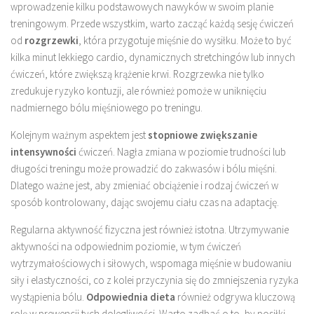
wprowadzenie kilku podstawowych nawyków w swoim planie
treningowym. Przede wszystkim, warto zacząć każdą sesję ćwiczeń
od
rozgrzewki
, która przygotuje mięśnie do wysiłku. Może to być
kilka minut lekkiego cardio, dynamicznych stretchingów lub innych
ćwiczeń, które zwiększą krążenie krwi. Rozgrzewka nie tylko
zredukuje ryzyko kontuzji, ale również pomoże w uniknięciu
nadmiernego bólu mięśniowego po treningu.
Kolejnym ważnym aspektem jest
stopniowe zwiększanie
intensywności
ćwiczeń. Nagła zmiana w poziomie trudności lub
długości treningu może prowadzić do zakwasów i bólu mięśni.
Dlatego ważne jest, aby zmieniać obciążenie i rodzaj ćwiczeń w
sposób kontrolowany, dając swojemu ciału czas na adaptację.
Regularna aktywność fizyczna jest również istotna. Utrzymywanie
aktywności na odpowiednim poziomie, w tym ćwiczeń
wytrzymałościowych i siłowych, wspomaga mięśnie w budowaniu
siły i elastyczności, co z kolei przyczynia się do zmniejszenia ryzyka
wystąpienia bólu.
Odpowiednia dieta
również odgrywa kluczową
rolę w prewencji tych dolegliwości. Warto zadbać o to, by posiłki