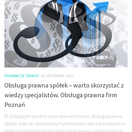
PRAWNICZE TEMATY
25 LISTOPADA 2017
Obsługa prawna spółek – warto skorzystać z
wiedzy specjalistów. Obsługa prawna firm
Poznań
W dzisiejszym dynamicznym świecie biznesu, obsługa prawna
spółek staje się nieodzownym elementem sukcesu każdej firmy.
Wiele przedsiębiorstw nie zdaje sobie sprawy z potencjalnych