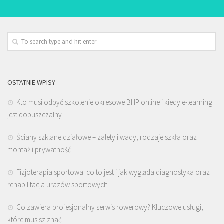
OSTATNIE WPISY
Kto musi odbyć szkolenie okresowe BHP online i kiedy e-learning
jest dopuszczalny
Ściany szklane działowe – zalety i wady, rodzaje szkła oraz
montaż i prywatność
Fizjoterapia sportowa: co to jest i jak wygląda diagnostyka oraz
rehabilitacja urazów sportowych
Co zawiera profesjonalny serwis rowerowy? Kluczowe usługi,
które musisz znać