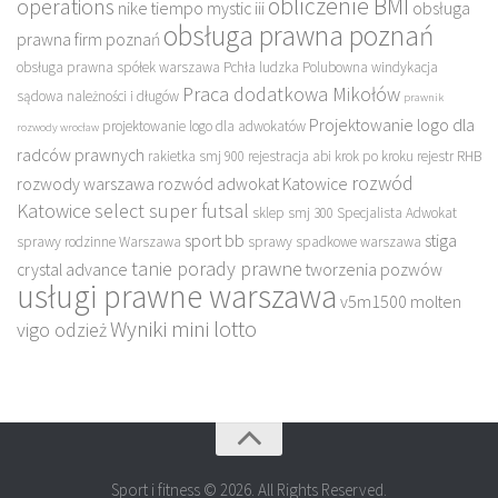
obliczenie BMI
operations
nike tiempo mystic iii
obsługa
obsługa prawna poznań
prawna firm poznań
obsługa prawna spółek warszawa
Pchła ludzka
Polubowna windykacja
Praca dodatkowa Mikołów
sądowa należności i długów
prawnik
Projektowanie logo dla
projektowanie logo dla adwokatów
rozwody wrocław
radców prawnych
rakietka smj 900
rejestracja abi krok po kroku
rejestr RHB
rozwód
rozwody warszawa
rozwód adwokat Katowice
Katowice
select super futsal
sklep
smj 300
Specjalista Adwokat
sport bb
stiga
sprawy rodzinne Warszawa
sprawy spadkowe warszawa
tanie porady prawne
crystal advance
tworzenia pozwów
usługi prawne warszawa
v5m1500 molten
Wyniki mini lotto
vigo odzież
Sport i fitness © 2026. All Rights Reserved.