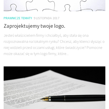
PRAWNICZE TEMATY
9 LISTOPADA 2017
Zaprojektujemy twoje logo.
Jesteś właścicielem firmy i chciałbyś, aby stała się ona
rozpoznawalna na lokalnym rynku? Chcesz, aby klienci słysząc o
niej widzieli przed oczami usługi, które świadczycie? Pomocne
może okazać się w tym logo firmy, które...