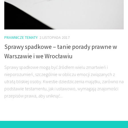
PRAWNICZE TEMATY
2 LISTOPADA 2017
Sprawy spadkowe – tanie porady prawne w
Warszawie i we Wrocławiu
Sprawy spadkowe mogą być źródłem wielu zmartwień i
nieporozumień, szczególnie w obliczu emocji związanych z
utratą bliskiej osoby. Kwestie dziedziczenia majątku, zarówno na
podstawie testamentu, jak i ustawowo, wymagają znajomości
przepisów prawa, aby uniknąć...