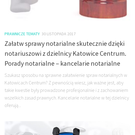
PRAWNICZE TEMATY
30 LISTOPADA 2017
Załatw sprawy notarialne skutecznie dzięki
notariuszowi z dzielnicy Katowice Centrum.
Porady notarialne – kancelarie notarialne
Szukasz sposobu na sprawne załatwienie spraw notarialnych w
Katowicach Centrum? Z pewnością wiesz, jak ważne jest, aby
takie kwestie były prowadzone profesjonalnie i z zachowaniem
wszelkich zasad prawnych. Kancelarie notarialne w tej dzielnicy
oferują...