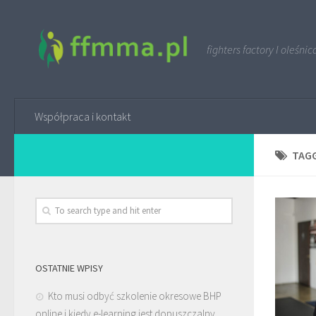
fighters factory I oleśnic
Współpraca i kontakt
TAG
OSTATNIE WPISY
Kto musi odbyć szkolenie okresowe BHP
online i kiedy e-learning jest dopuszczalny