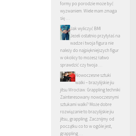
formy po porodzie może być
wyzwaniem. Wiele mam zmaga
się …
Jak wyliczyć BMI
Jeżeli ostatnio przytyłaś na
wadze i twoja figura nie
należy do najpiękniejszych figur
w okolicy to możesz łatwo
sprawdzić czy twoja …
Nowoczesne sztuki
walki – brazylijskie jiu
jitsu Wrocław. Grappling techniki
Zainteresowany nowoczesnymi
sztukami walki? Może dobre
rozwiązanie to brazylijskie jiu
jitsu, grappling. Zacznijmy od
początku co to w ogóle jest,
grappling …