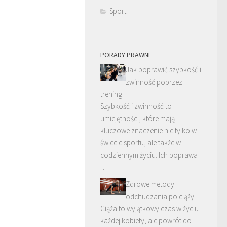
Sport
PORADY PRAWNE
Jak poprawić szybkość i
zwinność poprzez
trening
Szybkość i zwinność to
umiejętności, które mają
kluczowe znaczenie nie tylko w
świecie sportu, ale także w
codziennym życiu. Ich poprawa
…
Zdrowe metody
odchudzania po ciąży
Ciąża to wyjątkowy czas w życiu
każdej kobiety, ale powrót do