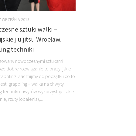
7 WRZEŚNIA 2018
zesne sztuki walki –
ijskie jiu jitsu Wrocław.
ing techniki
esowany nowoczesnymi sztukami
oże dobre rozwiązanie to brazylijskie
, grappling. Zacznijmy od początku co to
jest, grappling – walka na chwyty.
g techniki chwytów wykorzystuje takie
nie, rzuty (obalenia),...