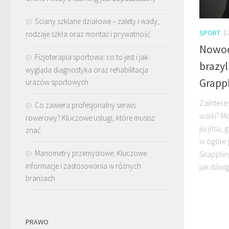
Ściany szklane działowe – zalety i wady,
SPORT
1
rodzaje szkła oraz montaż i prywatność
Nowoc
Fizjoterapia sportowa: co to jest i jak
brazyl
wygląda diagnostyka oraz rehabilitacja
Grappl
urazów sportowych
Zainter
Co zawiera profesjonalny serwis
walki? M
rowerowy? Kluczowe usługi, które musisz
jiu jitsu
znać
w ogóle 
Manometry przemysłowe: Kluczowe
Grapplin
informacje i zastosowania w różnych
jak dźwig
branżach
PRAWO