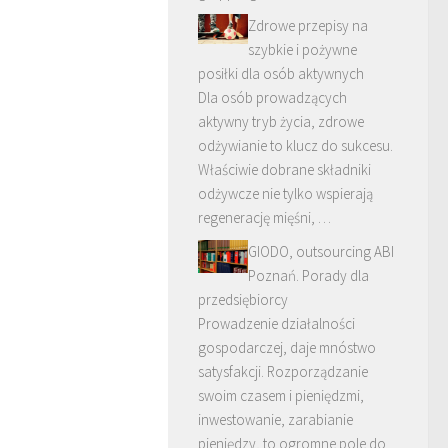
Zdrowe przepisy na
szybkie i pożywne
posiłki dla osób aktywnych
Dla osób prowadzących
aktywny tryb życia, zdrowe
odżywianie to klucz do sukcesu.
Właściwie dobrane składniki
odżywcze nie tylko wspierają
regenerację mięśni, …
GIODO, outsourcing ABI
Poznań. Porady dla
przedsiębiorcy
Prowadzenie działalności
gospodarczej, daje mnóstwo
satysfakcji. Rozporządzanie
swoim czasem i pieniędzmi,
inwestowanie, zarabianie
pieniędzy, to ogromne pole do