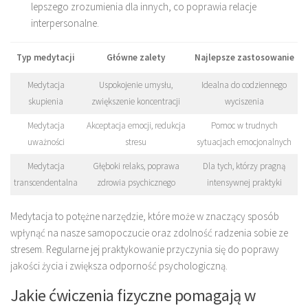
lepszego zrozumienia dla innych, co poprawia relacje
interpersonalne.
Typ medytacji
Główne zalety
Najlepsze zastosowanie
Medytacja
Uspokojenie umysłu,
Idealna do codziennego
skupienia
zwiększenie koncentracji
wyciszenia
Medytacja
Akceptacja emocji, redukcja
Pomoc w trudnych
uważności
stresu
sytuacjach emocjonalnych
Medytacja
Głęboki relaks, poprawa
Dla tych, którzy pragną
transcendentalna
zdrowia psychicznego
intensywnej praktyki
Medytacja to potężne narzędzie, które może w znaczący sposób
wpłynąć na nasze samopoczucie oraz zdolność radzenia sobie ze
stresem. Regularne jej praktykowanie przyczynia się do poprawy
jakości życia i zwiększa odporność psychologiczną.
Jakie ćwiczenia fizyczne pomagają w