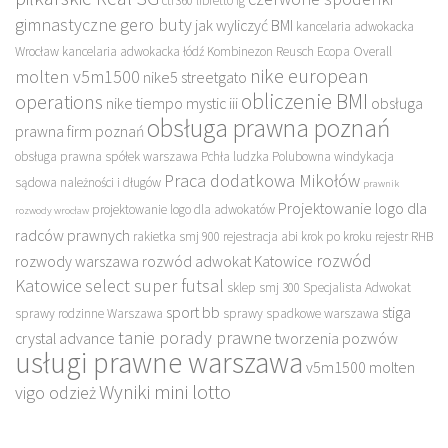
ctr360 libretto fg
gimnastyczne
gero buty
jak wyliczyć BMI
kancelaria adwokacka
Wrocław
kancelaria adwokacka łódź
Kombinezon Reusch Ecopa Overall
nike european
molten v5m1500
nike5 streetgato
obliczenie BMI
operations
nike tiempo mystic iii
obsługa
obsługa prawna poznań
prawna firm poznań
obsługa prawna spółek warszawa
Pchła ludzka
Polubowna windykacja
Praca dodatkowa Mikołów
sądowa należności i długów
prawnik
Projektowanie logo dla
projektowanie logo dla adwokatów
rozwody wrocław
radców prawnych
rakietka smj 900
rejestracja abi krok po kroku
rejestr RHB
rozwód
rozwody warszawa
rozwód adwokat Katowice
Katowice
select super futsal
sklep
smj 300
Specjalista Adwokat
sport bb
stiga
sprawy rodzinne Warszawa
sprawy spadkowe warszawa
tanie porady prawne
crystal advance
tworzenia pozwów
usługi prawne warszawa
v5m1500 molten
Wyniki mini lotto
vigo odzież