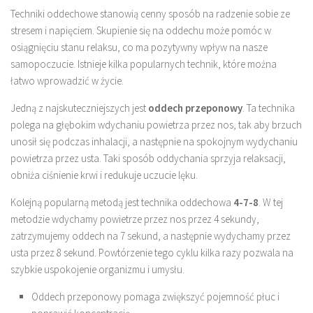
Techniki oddechowe stanowią cenny sposób na radzenie sobie ze
stresem i napięciem. Skupienie się na oddechu może pomóc w
osiągnięciu stanu relaksu, co ma pozytywny wpływ na nasze
samopoczucie. Istnieje kilka popularnych technik, które można
łatwo wprowadzić w życie.
Jedną z najskuteczniejszych jest
oddech przeponowy
. Ta technika
polega na głębokim wdychaniu powietrza przez nos, tak aby brzuch
unosił się podczas inhalacji, a następnie na spokojnym wydychaniu
powietrza przez usta. Taki sposób oddychania sprzyja relaksacji,
obniża ciśnienie krwi i redukuje uczucie lęku.
Kolejną popularną metodą jest technika oddechowa
4-7-8
. W tej
metodzie wdychamy powietrze przez nos przez 4 sekundy,
zatrzymujemy oddech na 7 sekund, a następnie wydychamy przez
usta przez 8 sekund. Powtórzenie tego cyklu kilka razy pozwala na
szybkie uspokojenie organizmu i umysłu.
Oddech przeponowy pomaga zwiększyć pojemność płuc i