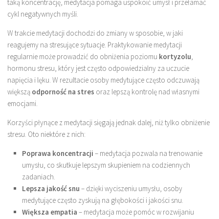
taką koncentrację, medytacja pomaga uspokoić umysł i przełamać
cykl negatywnych myśli.
W trakcie medytacji dochodzi do zmiany w sposobie, w jaki
reagujemy na stresujące sytuacje. Praktykowanie medytacji
regularnie może prowadzić do obniżenia poziomu
kortyzolu
,
hormonu stresu, który jest często odpowiedzialny za uczucie
napięcia i lęku. W rezultacie osoby medytujące często odczuwają
większą
odporność na stres
oraz lepszą kontrolę nad własnymi
emocjami.
Korzyści płynące z medytacji sięgają jednak dalej, niż tylko obniżenie
stresu. Oto niektóre z nich:
Poprawa koncentracji
– medytacja pozwala na trenowanie
umysłu, co skutkuje lepszym skupieniem na codziennych
zadaniach.
Lepsza jakość snu
– dzięki wyciszeniu umysłu, osoby
medytujące często zyskują na głębokości i jakości snu.
Większa empatia
– medytacja może pomóc w rozwijaniu