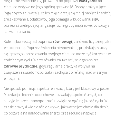
Regularne ćwiczenie jogi prowadzi do poprawy
elastyczności
ciała, co wpływa na jego ogólną sprawność. Osoby praktykujące
jogę często zauważają, że ich mięśnie stają się mniej napięte i bardziej
zrelaksowane. Dodatkowo, joga pomaga w budowaniu
siły
,
ponieważ wiele pozycji angażuje różne grupy mięśniowe, co sprzyja
ich wzmacnianiu.
Kolejną korzyścią jest poprawa
równowagi
, zarówno fizycznej, jak i
emocjonalnej. Poprzez ćwiczenia równoważne, praktykujący uczy
się lepszego kontrolowania swojego ciała, co może być korzystne w
codziennym życiu. Warto również zauważyć, że joga wspiera
zdrowie psychiczne
, gdyż regularna praktyka wpływa na
zwiększenie świadomości ciała i zachęca do refleksji nad własnymi
emocjami.
Nie sposób pominąć aspektu relaksacji, który jest kluczowy w jodze.
Medytacja i techniki oddechowe pozwalają uspokoić umysł, co
sprzyja lepszemu samopoczuciu i zwiększa ogólną jakość życia. W
czasie praktyki wiele osób odkrywa, jak ważne jest chwila dla siebie,
co pozwala na naładowanie energii oraz redukcję napięcia.