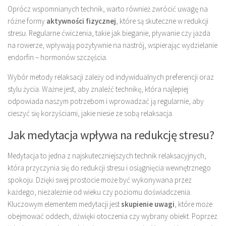
Oprócz wspomnianych technik, warto również zwrócić uwagę na
różne formy
aktywności fizycznej
, które są skuteczne w redukcji
stresu. Regularne ćwiczenia, takie jak bieganie, pływanie czy jazda
na rowerze, wpływają pozytywnie na nastrój, wspierając wydzielanie
endorfin – hormonów szczęścia.
Wybór metody relaksacji zależy od indywidualnych preferencji oraz
stylu życia. Ważne jest, aby znaleźć technikę, która najlepiej
odpowiada naszym potrzebom i wprowadzać ją regularnie, aby
cieszyć się korzyściami, jakie niesie ze sobą relaksacja.
Jak medytacja wpływa na redukcję stresu?
Medytacja to jedna z najskuteczniejszych technik relaksacyjnych,
która przyczynia się do redukcji stresu i osiągnięcia wewnętrznego
spokoju. Dzięki swej prostocie może być wykonywana przez
każdego, niezależnie od wieku czy poziomu doświadczenia.
Kluczowym elementem medytacji jest
skupienie uwagi
, które może
obejmować oddech, dźwięki otoczenia czy wybrany obiekt. Poprzez