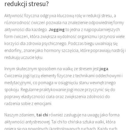
redukcji stresu?
Aktywność fizyczna odgrywa kluczową rolę w redukcji stresu, a
różnorodność ćwiczeń pozwala na znalezienie odpowiedniej formy
aktywności dla każdego.
Jogging
to jedna z najpopularniejszych
form ćwiczeń, która zwiększa wydolność organizmu i przynosi wiele
korzyści dla zdrowia psychicznego. Podczas biegu uwalniają się
endorfiny, znane jako hormony szczęścia, które poprawiają nastrój i
redukują uczucie lęku.
Innym skutecznym sposobem na walkę ze stresem jest
joga
.
Ćwiczenia jogi łączą elementy fizyczne z technikami oddechowymi i
medytacyjnymi, co pomaga w osiągnięciu stanu wewnętrznego
spokoju. Regularne praktykowanie jogi może przyczynić się do
poprawy elastyczności ciała oraz zwiększenia zdolności do
radzenia sobie z emocjami.
Naszym zdaniem,
tai chi
również zasługuje na uwagę jako forma
aktywności antystresowej. Tai chi to chińska sztuka walki, która
opiera się na powolnych i kontrolowanych ruchach. Każdy ruch