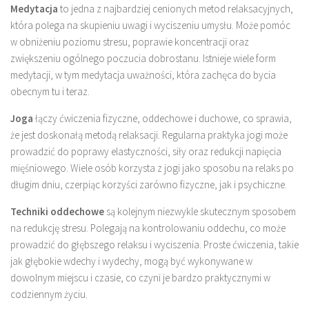
Medytacja
to jedna z najbardziej cenionych metod relaksacyjnych,
która polega na skupieniu uwagi i wyciszeniu umysłu. Może pomóc
w obniżeniu poziomu stresu, poprawie koncentracji oraz
zwiększeniu ogólnego poczucia dobrostanu. Istnieje wiele form
medytacji, w tym medytacja uważności, która zachęca do bycia
obecnym tu i teraz.
Joga
łączy ćwiczenia fizyczne, oddechowe i duchowe, co sprawia,
że jest doskonałą metodą relaksacji. Regularna praktyka jogi może
prowadzić do poprawy elastyczności, siły oraz redukcji napięcia
mięśniowego. Wiele osób korzysta z jogi jako sposobu na relaks po
długim dniu, czerpiąc korzyści zarówno fizyczne, jak i psychiczne.
Techniki oddechowe
są kolejnym niezwykle skutecznym sposobem
na redukcję stresu. Polegają na kontrolowaniu oddechu, co może
prowadzić do głębszego relaksu i wyciszenia. Proste ćwiczenia, takie
jak głębokie wdechy i wydechy, mogą być wykonywane w
dowolnym miejscu i czasie, co czyni je bardzo praktycznymi w
codziennym życiu.