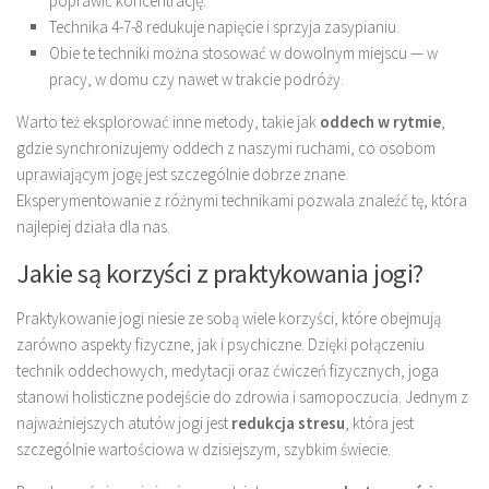
poprawić koncentrację.
Technika 4-7-8 redukuje napięcie i sprzyja zasypianiu.
Obie te techniki można stosować w dowolnym miejscu — w
pracy, w domu czy nawet w trakcie podróży.
Warto też eksplorować inne metody, takie jak
oddech w rytmie
,
gdzie synchronizujemy oddech z naszymi ruchami, co osobom
uprawiającym jogę jest szczególnie dobrze znane.
Eksperymentowanie z różnymi technikami pozwala znaleźć tę, która
najlepiej działa dla nas.
Jakie są korzyści z praktykowania jogi?
Praktykowanie jogi niesie ze sobą wiele korzyści, które obejmują
zarówno aspekty fizyczne, jak i psychiczne. Dzięki połączeniu
technik oddechowych, medytacji oraz ćwiczeń fizycznych, joga
stanowi holisticzne podejście do zdrowia i samopoczucia. Jednym z
najważniejszych atutów jogi jest
redukcja stresu
, która jest
szczególnie wartościowa w dzisiejszym, szybkim świecie.