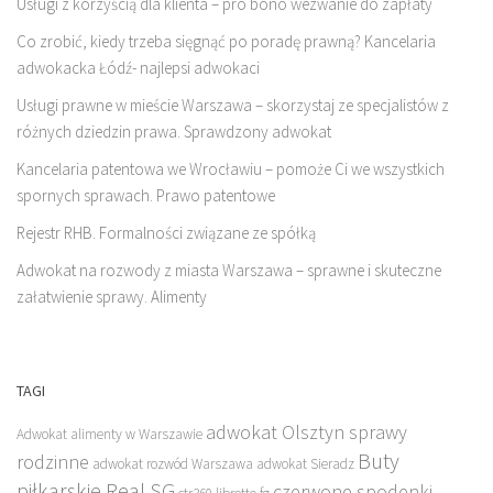
Usługi z korzyścią dla klienta – pro bono wezwanie do zapłaty
Co zrobić, kiedy trzeba sięgnąć po poradę prawną? Kancelaria
adwokacka Łódź- najlepsi adwokaci
Usługi prawne w mieście Warszawa – skorzystaj ze specjalistów z
różnych dziedzin prawa. Sprawdzony adwokat
Kancelaria patentowa we Wrocławiu – pomoże Ci we wszystkich
spornych sprawach. Prawo patentowe
Rejestr RHB. Formalności związane ze spółką
Adwokat na rozwody z miasta Warszawa – sprawne i skuteczne
załatwienie sprawy. Alimenty
TAGI
adwokat Olsztyn sprawy
Adwokat alimenty w Warszawie
Buty
rodzinne
adwokat rozwód Warszawa
adwokat Sieradz
piłkarskie Real SG
czerwone spodenki