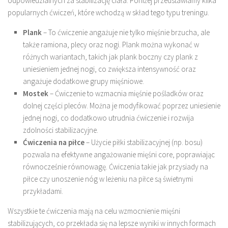
odpowiedzialnych za stabilizację ciała. Poniżej przedstawiamy kilka
popularnych ćwiczeń, które wchodzą w skład tego typu treningu.
Plank
– To ćwiczenie angażuje nie tylko mięśnie brzucha, ale
także ramiona, plecy oraz nogi. Plank można wykonać w
różnych wariantach, takich jak plank boczny czy plank z
uniesieniem jednej nogi, co zwiększa intensywność oraz
angażuje dodatkowe grupy mięśniowe.
Mostek
– Ćwiczenie to wzmacnia mięśnie pośladków oraz
dolnej części pleców. Można je modyfikować poprzez uniesienie
jednej nogi, co dodatkowo utrudnia ćwiczenie i rozwija
zdolności stabilizacyjne.
Ćwiczenia na piłce
– Użycie piłki stabilizacyjnej (np. bosu)
pozwala na efektywne angażowanie mięśni core, poprawiając
równocześnie równowagę. Ćwiczenia takie jak przysiady na
piłce czy unoszenie nóg w leżeniu na piłce są świetnymi
przykładami.
Wszystkie te ćwiczenia mają na celu wzmocnienie mięśni
stabilizujących, co przekłada się na lepsze wyniki w innych formach