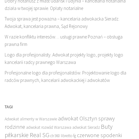
Dobry notariusz z miast Gdańsk i Gdynia – kancelaria notarialna
działa w twojej sprawie. Opłaty notarialne
Twoja sprawa jest poważna – kancelaria adwokacka Sieradz.
Adwokat, kancelaria prawna, Sąd Rejonowy
W razie konfliktu interesów… usługi prawne Poznań – obsługa
prawna firm
Logo dla profesjonalisty. Adwokat projekty logo, projekty logo
kancelarii radcy prawnego Warszawa
Profesjonalne logo dla profesjonalistów. Projektowanie logo dla
radców prawnych, kancelarii adwokackiej i adwokatów
TAGI
adwokat Olsztyn sprawy
Adwokat alimenty w Warszawie
Buty
rodzinne
adwokat rozwód Warszawa
adwokat Sieradz
piłkarskie Real SG
czerwone spodenki
ctr360 libretto fg