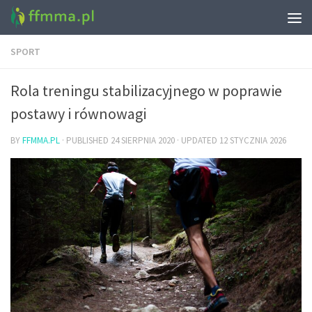
SPORT
Rola treningu stabilizacyjnego w poprawie
postawy i równowagi
BY
FFMMA.PL
· PUBLISHED
24 SIERPNIA 2020
· UPDATED
12 STYCZNIA 2026