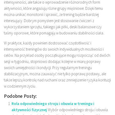
intensywności, ale także o wprowadzenie różnorodnych form
aktywności, które angażują różne grupy mięśniowe. Dzięki temu
można unikać monotonii i sprawić, że trening będzie bardziej
interesujący. Dobrym pomysłem jest stosowanie ćwiczeń z
wykorzystaniem sprzętu, takiego jak piłki, deski balansowe czy
taśmy oporowe, które pomagają w budowaniu stabilności ciała.
W praktyce, każdy powinien dostosować częstotliwość i
intensywność treningów do swoich indywidualnych możliwości i
celów. Na przykład osoby początkujące mogą rozpocząć od dwóch
sesji w tygodniu, stopniowo dodając kolejne w miarę poprawy
swoich umiejętności i kondycji. Przy regularnym treningu
stabilizacyjnym, można zauważyć nie tylko poprawę postawy, ale
także lepszą kontrolę nad ruchami oraz zmniejszenie ryzyka kontuzji
w codziennym życiu.
Podobne Posty:
Rola odpowiedniego stroju i obuwia w treningu i
aktywności fizycznej
Wybór odpowiedniego stroju i obuwia