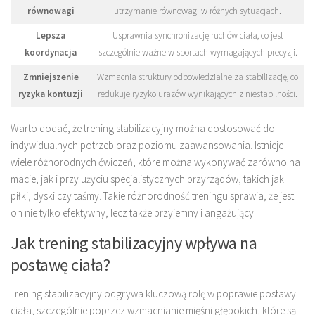
równowagi
utrzymanie równowagi w różnych sytuacjach.
Lepsza
Usprawnia synchronizację ruchów ciała, co jest
koordynacja
szczególnie ważne w sportach wymagających precyzji.
Zmniejszenie
Wzmacnia struktury odpowiedzialne za stabilizację, co
ryzyka kontuzji
redukuje ryzyko urazów wynikających z niestabilności.
Warto dodać, że trening stabilizacyjny można dostosować do
indywidualnych potrzeb oraz poziomu zaawansowania. Istnieje
wiele różnorodnych ćwiczeń, które można wykonywać zarówno na
macie, jak i przy użyciu specjalistycznych przyrządów, takich jak
piłki, dyski czy taśmy. Takie różnorodność treningu sprawia, że jest
on nie tylko efektywny, lecz także przyjemny i angażujący.
Jak trening stabilizacyjny wpływa na
postawę ciała?
Trening stabilizacyjny odgrywa kluczową rolę w poprawie postawy
ciała, szczególnie poprzez wzmacnianie mięśni głębokich, które są