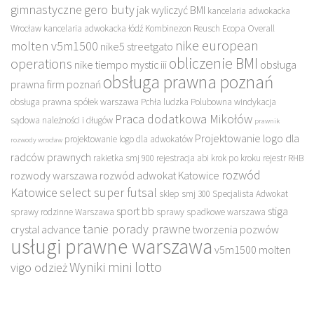
gimnastyczne
gero buty
jak wyliczyć BMI
kancelaria adwokacka
Wrocław
kancelaria adwokacka łódź
Kombinezon Reusch Ecopa Overall
nike european
molten v5m1500
nike5 streetgato
obliczenie BMI
operations
nike tiempo mystic iii
obsługa
obsługa prawna poznań
prawna firm poznań
obsługa prawna spółek warszawa
Pchła ludzka
Polubowna windykacja
Praca dodatkowa Mikołów
sądowa należności i długów
prawnik
Projektowanie logo dla
projektowanie logo dla adwokatów
rozwody wrocław
radców prawnych
rakietka smj 900
rejestracja abi krok po kroku
rejestr RHB
rozwód
rozwody warszawa
rozwód adwokat Katowice
Katowice
select super futsal
sklep
smj 300
Specjalista Adwokat
sport bb
stiga
sprawy rodzinne Warszawa
sprawy spadkowe warszawa
tanie porady prawne
crystal advance
tworzenia pozwów
usługi prawne warszawa
v5m1500 molten
Wyniki mini lotto
vigo odzież