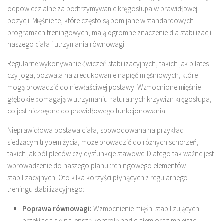
odpowiedzialne za podtrzymywanie kręgosłupa w prawidłowej
pozycji. Mięśnie te, które często są pomijane w standardowych
programach treningowych, mają ogromne znaczenie dla stabilizacji
naszego ciała i utrzymania równowagi.
Regularne wykonywanie ćwiczeń stabilizacyjnych, takich jak pilates
czy joga, pozwala na zredukowanie napięć mięśniowych, które
mogą prowadzić do niewłaściwej postawy. Wzmocnione mięśnie
głębokie pomagają w utrzymaniu naturalnych krzywizn kręgosłupa,
co jest niezbędne do prawidłowego funkcjonowania.
Nieprawidłowa postawa ciała, spowodowana na przykład
siedzącym trybem życia, może prowadzić do różnych schorzeń,
takich jak ból pleców czy dysfunkcje stawowe. Dlatego tak ważne jest
wprowadzenie do naszego planu treningowego elementów
stabilizacyjnych. Oto kilka korzyści płynących z regularnego
treningu stabilizacyjnego:
Poprawa równowagi:
Wzmocnienie mięśni stabilizujących
przekłada się na lepszą kontrolę nad ciałem oraz mniejsze