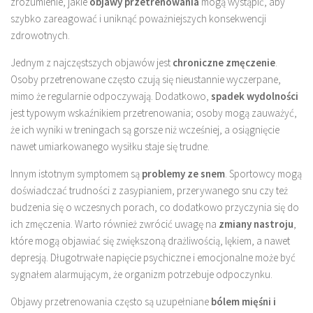
zrozumienie, jakie
objawy przetrenowania
mogą wystąpić, aby
szybko zareagować i uniknąć poważniejszych konsekwencji
zdrowotnych.
Jednym z najczęstszych objawów jest
chroniczne zmęczenie
.
Osoby przetrenowane często czują się nieustannie wyczerpane,
mimo że regularnie odpoczywają. Dodatkowo,
spadek wydolności
jest typowym wskaźnikiem przetrenowania; osoby mogą zauważyć,
że ich wyniki w treningach są gorsze niż wcześniej, a osiągnięcie
nawet umiarkowanego wysiłku staje się trudne.
Innym istotnym symptomem są
problemy ze snem
. Sportowcy mogą
doświadczać trudności z zasypianiem, przerywanego snu czy też
budzenia się o wczesnych porach, co dodatkowo przyczynia się do
ich zmęczenia. Warto również zwrócić uwagę na
zmiany nastroju
,
które mogą objawiać się zwiększoną drażliwością, lękiem, a nawet
depresją. Długotrwałe napięcie psychiczne i emocjonalne może być
sygnałem alarmującym, że organizm potrzebuje odpoczynku.
Objawy przetrenowania często są uzupełniane
bólem mięśni i