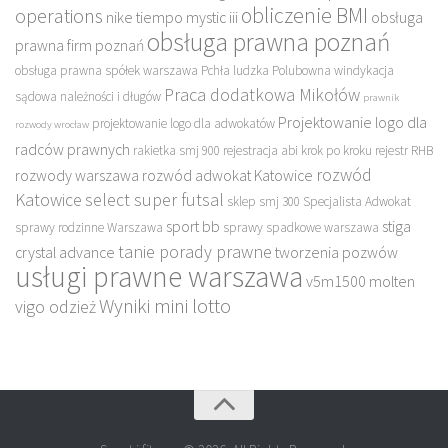
obliczenie BMI
operations
nike tiempo mystic iii
obsługa
obsługa prawna poznań
prawna firm poznań
obsługa prawna spółek warszawa
Pchła ludzka
Polubowna windykacja
Praca dodatkowa Mikołów
sądowa należności i długów
prawnik
Projektowanie logo dla
projektowanie logo dla adwokatów
rozwody wrocław
radców prawnych
rakietka smj 900
rejestracja abi krok po kroku
rejestr RHB
rozwód
rozwody warszawa
rozwód adwokat Katowice
Katowice
select super futsal
sklep
smj 300
Specjalista Adwokat
sport bb
stiga
sprawy rodzinne Warszawa
sprawy spadkowe warszawa
tanie porady prawne
crystal advance
tworzenia pozwów
usługi prawne warszawa
v5m1500 molten
Wyniki mini lotto
vigo odzież