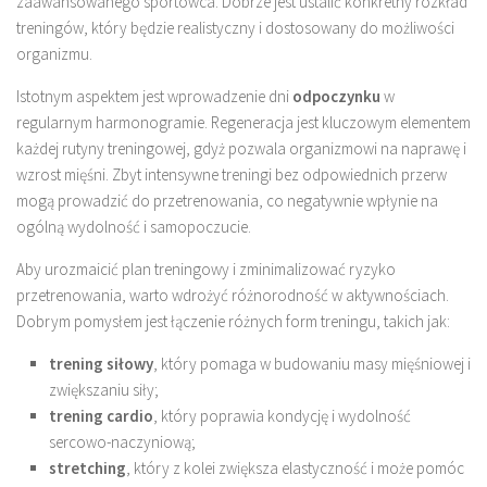
zaawansowanego sportowca. Dobrze jest ustalić konkretny rozkład
treningów, który będzie realistyczny i dostosowany do możliwości
organizmu.
Istotnym aspektem jest wprowadzenie dni
odpoczynku
w
regularnym harmonogramie. Regeneracja jest kluczowym elementem
każdej rutyny treningowej, gdyż pozwala organizmowi na naprawę i
wzrost mięśni. Zbyt intensywne treningi bez odpowiednich przerw
mogą prowadzić do przetrenowania, co negatywnie wpłynie na
ogólną wydolność i samopoczucie.
Aby urozmaicić plan treningowy i zminimalizować ryzyko
przetrenowania, warto wdrożyć różnorodność w aktywnościach.
Dobrym pomysłem jest łączenie różnych form treningu, takich jak:
trening siłowy
, który pomaga w budowaniu masy mięśniowej i
zwiększaniu siły;
trening cardio
, który poprawia kondycję i wydolność
sercowo-naczyniową;
stretching
, który z kolei zwiększa elastyczność i może pomóc