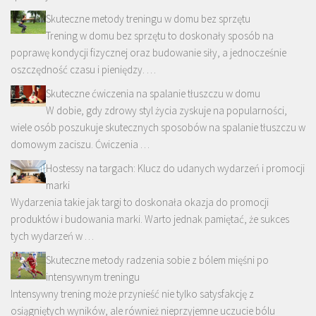
Skuteczne metody treningu w domu bez sprzętu
Trening w domu bez sprzętu to doskonały sposób na
poprawę kondycji fizycznej oraz budowanie siły, a jednocześnie
oszczędność czasu i pieniędzy. …
Skuteczne ćwiczenia na spalanie tłuszczu w domu
W dobie, gdy zdrowy styl życia zyskuje na popularności,
wiele osób poszukuje skutecznych sposobów na spalanie tłuszczu w
domowym zaciszu. Ćwiczenia …
Hostessy na targach: Klucz do udanych wydarzeń i promocji
marki
Wydarzenia takie jak targi to doskonała okazja do promocji
produktów i budowania marki. Warto jednak pamiętać, że sukces
tych wydarzeń w …
Skuteczne metody radzenia sobie z bólem mięśni po
intensywnym treningu
Intensywny trening może przynieść nie tylko satysfakcję z
osiągniętych wyników, ale również nieprzyjemne uczucie bólu