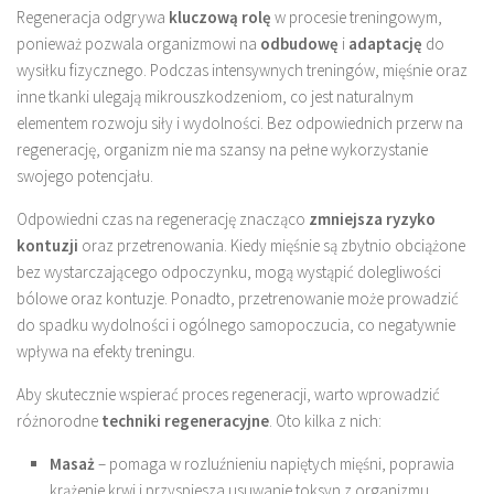
Regeneracja odgrywa
kluczową rolę
w procesie treningowym,
ponieważ pozwala organizmowi na
odbudowę
i
adaptację
do
wysiłku fizycznego. Podczas intensywnych treningów, mięśnie oraz
inne tkanki ulegają mikrouszkodzeniom, co jest naturalnym
elementem rozwoju siły i wydolności. Bez odpowiednich przerw na
regenerację, organizm nie ma szansy na pełne wykorzystanie
swojego potencjału.
Odpowiedni czas na regenerację znacząco
zmniejsza ryzyko
kontuzji
oraz przetrenowania. Kiedy mięśnie są zbytnio obciążone
bez wystarczającego odpoczynku, mogą wystąpić dolegliwości
bólowe oraz kontuzje. Ponadto, przetrenowanie może prowadzić
do spadku wydolności i ogólnego samopoczucia, co negatywnie
wpływa na efekty treningu.
Aby skutecznie wspierać proces regeneracji, warto wprowadzić
różnorodne
techniki regeneracyjne
. Oto kilka z nich:
Masaż
– pomaga w rozluźnieniu napiętych mięśni, poprawia
krążenie krwi i przyspiesza usuwanie toksyn z organizmu.