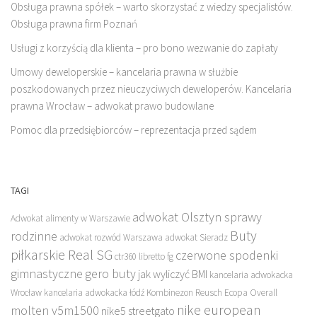
Obsługa prawna spółek – warto skorzystać z wiedzy specjalistów.
Obsługa prawna firm Poznań
Usługi z korzyścią dla klienta – pro bono wezwanie do zapłaty
Umowy deweloperskie – kancelaria prawna w służbie
poszkodowanych przez nieuczyciwych deweloperów. Kancelaria
prawna Wrocław – adwokat prawo budowlane
Pomoc dla przedsiębiorców – reprezentacja przed sądem
TAGI
adwokat Olsztyn sprawy
Adwokat alimenty w Warszawie
Buty
rodzinne
adwokat rozwód Warszawa
adwokat Sieradz
piłkarskie Real SG
czerwone spodenki
ctr360 libretto fg
gimnastyczne
gero buty
jak wyliczyć BMI
kancelaria adwokacka
Wrocław
kancelaria adwokacka łódź
Kombinezon Reusch Ecopa Overall
nike european
molten v5m1500
nike5 streetgato