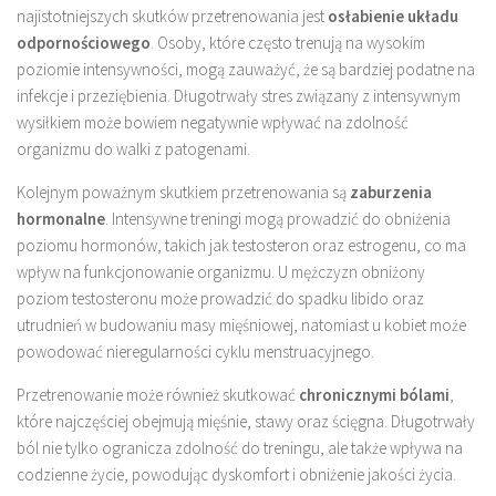
najistotniejszych skutków przetrenowania jest
osłabienie układu
odpornościowego
. Osoby, które często trenują na wysokim
poziomie intensywności, mogą zauważyć, że są bardziej podatne na
infekcje i przeziębienia. Długotrwały stres związany z intensywnym
wysiłkiem może bowiem negatywnie wpływać na zdolność
organizmu do walki z patogenami.
Kolejnym poważnym skutkiem przetrenowania są
zaburzenia
hormonalne
. Intensywne treningi mogą prowadzić do obniżenia
poziomu hormonów, takich jak testosteron oraz estrogenu, co ma
wpływ na funkcjonowanie organizmu. U mężczyzn obniżony
poziom testosteronu może prowadzić do spadku libido oraz
utrudnień w budowaniu masy mięśniowej, natomiast u kobiet może
powodować nieregularności cyklu menstruacyjnego.
Przetrenowanie może również skutkować
chronicznymi bólami
,
które najczęściej obejmują mięśnie, stawy oraz ścięgna. Długotrwały
ból nie tylko ogranicza zdolność do treningu, ale także wpływa na
codzienne życie, powodując dyskomfort i obniżenie jakości życia.