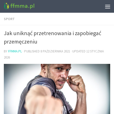
SPORT
Jak uniknąć przetrenowania i zapobiegać
przemęczeniu
BY
FFMMA.PL
· PUBLISHED
8 PAŹDZIERNIKA 2021
· UPDATED
12 STYCZNIA
2026