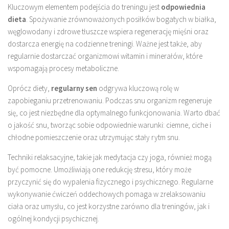
Kluczowym elementem podejścia do treningu jest
odpowiednia
dieta
. Spożywanie zrównoważonych posiłków bogatych w białka,
węglowodany i zdrowe tłuszcze wspiera regenerację mięśni oraz
dostarcza energię na codzienne treningi. Ważne jest także, aby
regularnie dostarczać organizmowi witamin i minerałów, które
wspomagają procesy metaboliczne.
Oprócz diety,
regularny sen
odgrywa kluczową rolę w
zapobieganiu przetrenowaniu. Podczas snu organizm regeneruje
się, co jest niezbędne dla optymalnego funkcjonowania. Warto dbać
o jakość snu, tworząc sobie odpowiednie warunki: ciemne, ciche i
chłodne pomieszczenie oraz utrzymując stały rytm snu.
Techniki relaksacyjne, takie jak medytacja czy joga, również mogą
być pomocne. Umożliwiają one redukcję stresu, który może
przyczynić się do wypalenia fizycznego i psychicznego. Regularne
wykonywanie ćwiczeń oddechowych pomaga w zrelaksowaniu
ciała oraz umysłu, co jest korzystne zarówno dla treningów, jak i
ogólnej kondycji psychicznej.