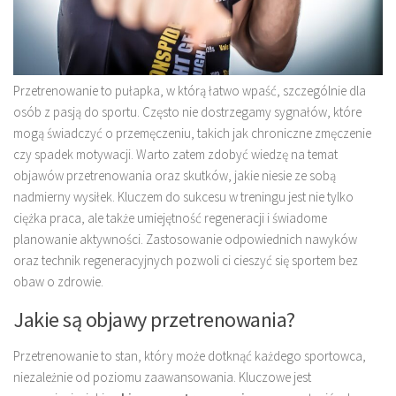
Przetrenowanie to pułapka, w którą łatwo wpaść, szczególnie dla
osób z pasją do sportu. Często nie dostrzegamy sygnałów, które
mogą świadczyć o przemęczeniu, takich jak chroniczne zmęczenie
czy spadek motywacji. Warto zatem zdobyć wiedzę na temat
objawów przetrenowania oraz skutków, jakie niesie ze sobą
nadmierny wysiłek. Kluczem do sukcesu w treningu jest nie tylko
ciężka praca, ale także umiejętność regeneracji i świadome
planowanie aktywności. Zastosowanie odpowiednich nawyków
oraz technik regeneracyjnych pozwoli ci cieszyć się sportem bez
obaw o zdrowie.
Jakie są objawy przetrenowania?
Przetrenowanie to stan, który może dotknąć każdego sportowca,
niezależnie od poziomu zaawansowania. Kluczowe jest