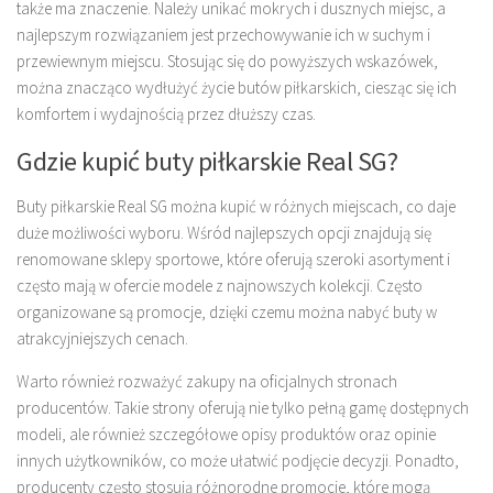
także ma znaczenie. Należy unikać mokrych i dusznych miejsc, a
najlepszym rozwiązaniem jest przechowywanie ich w suchym i
przewiewnym miejscu. Stosując się do powyższych wskazówek,
można znacząco wydłużyć życie butów piłkarskich, ciesząc się ich
komfortem i wydajnością przez dłuższy czas.
Gdzie kupić buty piłkarskie Real SG?
Buty piłkarskie Real SG można kupić w różnych miejscach, co daje
duże możliwości wyboru. Wśród najlepszych opcji znajdują się
renomowane sklepy sportowe, które oferują szeroki asortyment i
często mają w ofercie modele z najnowszych kolekcji. Często
organizowane są promocje, dzięki czemu można nabyć buty w
atrakcyjniejszych cenach.
Warto również rozważyć zakupy na oficjalnych stronach
producentów. Takie strony oferują nie tylko pełną gamę dostępnych
modeli, ale również szczegółowe opisy produktów oraz opinie
innych użytkowników, co może ułatwić podjęcie decyzji. Ponadto,
producenty często stosują różnorodne promocje, które mogą