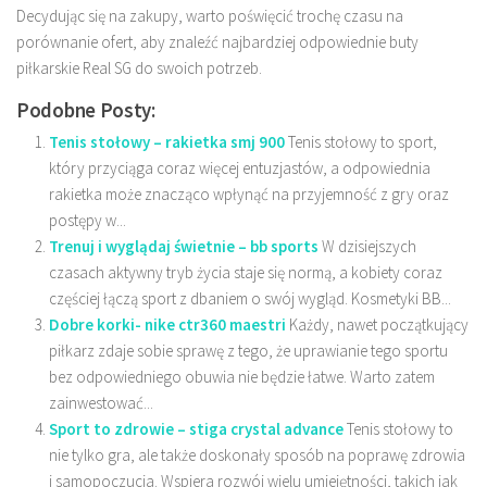
Decydując się na zakupy, warto poświęcić trochę czasu na
porównanie ofert, aby znaleźć najbardziej odpowiednie buty
piłkarskie Real SG do swoich potrzeb.
Podobne Posty:
Tenis stołowy – rakietka smj 900
Tenis stołowy to sport,
który przyciąga coraz więcej entuzjastów, a odpowiednia
rakietka może znacząco wpłynąć na przyjemność z gry oraz
postępy w...
Trenuj i wyglądaj świetnie – bb sports
W dzisiejszych
czasach aktywny tryb życia staje się normą, a kobiety coraz
częściej łączą sport z dbaniem o swój wygląd. Kosmetyki BB...
Dobre korki- nike ctr360 maestri
Każdy, nawet początkujący
piłkarz zdaje sobie sprawę z tego, że uprawianie tego sportu
bez odpowiedniego obuwia nie będzie łatwe. Warto zatem
zainwestować...
Sport to zdrowie – stiga crystal advance
Tenis stołowy to
nie tylko gra, ale także doskonały sposób na poprawę zdrowia
i samopoczucia. Wspiera rozwój wielu umiejętności, takich jak