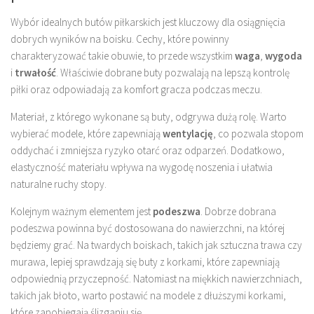
Wybór idealnych butów piłkarskich jest kluczowy dla osiągnięcia
dobrych wyników na boisku. Cechy, które powinny
charakteryzować takie obuwie, to przede wszystkim
waga
,
wygoda
i
trwałość
. Właściwie dobrane buty pozwalają na lepszą kontrolę
piłki oraz odpowiadają za komfort gracza podczas meczu.
Materiał, z którego wykonane są buty, odgrywa dużą rolę. Warto
wybierać modele, które zapewniają
wentylację
, co pozwala stopom
oddychać i zmniejsza ryzyko otarć oraz odparzeń. Dodatkowo,
elastyczność materiału wpływa na wygodę noszenia i ułatwia
naturalne ruchy stopy.
Kolejnym ważnym elementem jest
podeszwa
. Dobrze dobrana
podeszwa powinna być dostosowana do nawierzchni, na której
będziemy grać. Na twardych boiskach, takich jak sztuczna trawa czy
murawa, lepiej sprawdzają się buty z korkami, które zapewniają
odpowiednią przyczepność. Natomiast na miękkich nawierzchniach,
takich jak błoto, warto postawić na modele z dłuższymi korkami,
które zapobiegają ślizganiu się.