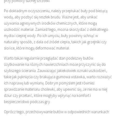
przy pomocy suchej szczotki.
Po dokładnym oczyszczeniu, należy przepłukać buty pod bieżącą
wodą, aby pozbyć się resztek brudu. Ważne jest, aby unikać
używania agresywnych środków chemicznych, które mogą
uszkodzić materiał. Zamiast tego, można skorzystać z delikatnego
mydła i ciepłej wody. Po ich umyciu, buty powinny schnąć w
naturalny sposób, z dala od źródeł ciepła, takich jak grzejniki czy
słońce, które mogą deformować materiał.
Warto także regularnie przeglądać stan podeszwy butów.
Użytkowanie na różnych nawierzchniach może przyczynić się do
szybszego ścierania. Zauważając jakiekolwiek oznaki uszkodzeń,
takie jak pęknięcia czy brakująca gumowa wstawka, warto rozważyć
ich naprawę lub wymianę. Dobrym pomysłem jest również
sprawdzanie materiału cholewki, aby upewnić się, że nie ma w niej
dziur czy przetarć, które mogłyby wpłynąć na komfort i
bezpieczeństwo podczas gry.
Oprócz tego, przechowywanie butów w odpowiednich warunkach