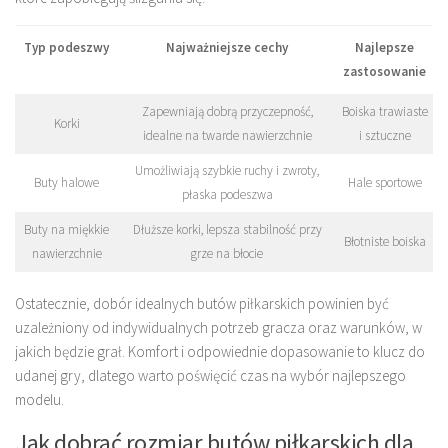
Typ podeszwy
Najważniejsze cechy
Najlepsze
zastosowanie
Zapewniają dobrą przyczepność,
Boiska trawiaste
Korki
idealne na twarde nawierzchnie
i sztuczne
Umożliwiają szybkie ruchy i zwroty,
Buty halowe
Hale sportowe
płaska podeszwa
Buty na miękkie
Dłuższe korki, lepsza stabilność przy
Błotniste boiska
nawierzchnie
grze na błocie
Ostatecznie, dobór idealnych butów piłkarskich powinien być
uzależniony od indywidualnych potrzeb gracza oraz warunków, w
jakich będzie grał. Komfort i odpowiednie dopasowanie to klucz do
udanej gry, dlatego warto poświęcić czas na wybór najlepszego
modelu.
Jak dobrać rozmiar butów piłkarskich dla