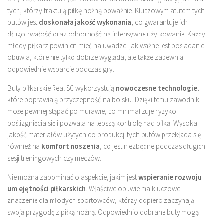
tych, którzy traktują piłkę nożną poważnie. Kluczowym atutem tych
butów jest
doskonała jakość wykonania
, co gwarantuje ich
długotrwałość oraz odporność na intensywne użytkowanie. Każdy
młody piłkarz powinien mieć na uwadze, jak ważne jest posiadanie
obuwia, które nie tylko dobrze wygląda, ale także zapewnia
odpowiednie wsparcie podczas gry.
Buty piłkarskie Real SG wykorzystują
nowoczesne technologie
,
które poprawiają przyczepność na boisku. Dzięki temu zawodnik
może pewniej stąpać po murawie, co minimalizuje ryzyko
poślizgnięcia się i pozwala na lepszą kontrolę nad piłką. Wysoka
jakość materiałów użytych do produkcji tych butów przekłada się
również na
komfort noszenia
, co jest niezbędne podczas długich
sesji treningowych czy meczów.
Nie można zapominać o aspekcie, jakim jest
wspieranie rozwoju
umiejętności piłkarskich
. Właściwe obuwie ma kluczowe
znaczenie dla młodych sportowców, którzy dopiero zaczynają
swoją przygodę z piłką nożną. Odpowiednio dobrane buty mogą