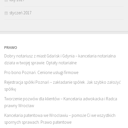
styczeń 2017
PRAWO
Dobry notariusz z miast Gdańsk i Gdynia – kancelaria notarialna
działa w twojej sprawie. Opłaty notarialne
Pro bono Poznań. Cenione usługi firmowe
Rejestracja spółki Poznań – zakładanie spółek. Jak szybko założyć
spółkę
Tworzenie pozwów dla klientów – Kancelaria adwokacka i Radca
prawny Wrocław
Kancelaria patentowa we Wrocławiu – pomoże Ci we wszystkich
spornych sprawach. Prawo patentowe