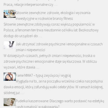
Praca, relacje interpersonalne czy …
Siłownie zewnętrzne: zdrowie, ekologia i wyzwania
inwestycyjne w rozkwicie branży fitness
Siłownie zewnętrzne zdobywają coraz większą popularność w
Polsce, a fenomen ten trwa nieustannie od kilku lat. Bezkosztowy
dostęp do urządzeń do …
Jak utrzymać zdrowie psychiczne i emocjonalne w czasach
zmian i niepewności
W dzisiejszych czasach, pełnych zmian i niepewności, troska o
zdrowie psychiczne i emocjonalne staje się kluczowa. W obliczu
wyzwań, które stawia …
Fame MMA7 – typuj zwycięzcę i wygraj
Wygląda na to, że na początku września czeka nas potężna
dawka emocji, którą zafundują walki celebrytów. W ramach kolejnej,
siódmej już …
Pudełka kaszerowane: Dlaczego warto postawić na estetykę
i wytrzymałość w pakowaniu?