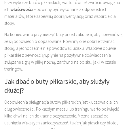
Przy wyborze butów piłkarskich, warto również zwrócić uwagę na
ich
właściwości
– powinny być wykonane z odpowiednich
materiałów, które zapewnią dobrą wentylację oraz wsparcie dla
stopy.
Na koniec warto przymierzyć buty przed zakupem, aby upewnić się,
że są odpowiednio dopasowane. Powinny one dobrze trzymać
stopę, a jednocześnie nie powodować ucisku. Właściwe obuwie
piłkarskie z pewnością wpłynie na pozytywne doświadczenia
związane z grą w piłkę nożną, zarówno na boisku, jak i w czasie
treningów.
Jak dbać o buty piłkarskie, aby służyły
dłużej?
Odpowiednia pielęgnacja butów piłkarskich jest kluczowa dla ich
długowieczności. Po każdym meczu lub treningu warto poświęcić
kilka chwil na ich dokładne oczyszczenie. Można zacząć od
usunięcia większych zanieczyszczeń, takich jak piasek czy błoto,