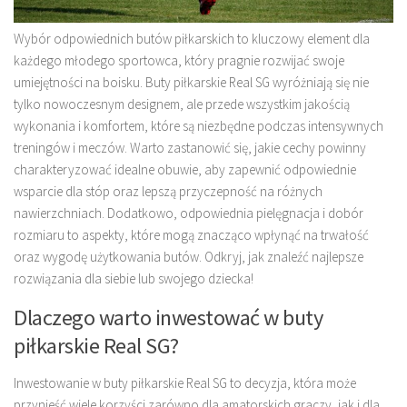
Wybór odpowiednich butów piłkarskich to kluczowy element dla
każdego młodego sportowca, który pragnie rozwijać swoje
umiejętności na boisku. Buty piłkarskie Real SG wyróżniają się nie
tylko nowoczesnym designem, ale przede wszystkim jakością
wykonania i komfortem, które są niezbędne podczas intensywnych
treningów i meczów. Warto zastanowić się, jakie cechy powinny
charakteryzować idealne obuwie, aby zapewnić odpowiednie
wsparcie dla stóp oraz lepszą przyczepność na różnych
nawierzchniach. Dodatkowo, odpowiednia pielęgnacja i dobór
rozmiaru to aspekty, które mogą znacząco wpłynąć na trwałość
oraz wygodę użytkowania butów. Odkryj, jak znaleźć najlepsze
rozwiązania dla siebie lub swojego dziecka!
Dlaczego warto inwestować w buty
piłkarskie Real SG?
Inwestowanie w buty piłkarskie Real SG to decyzja, która może
przynieść wiele korzyści zarówno dla amatorskich graczy, jak i dla