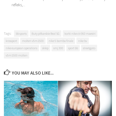
refleks,...
Tags:
bb sports
Buty piłkarskie Real SG
korki nike ctr360 maestri
krossport
molten v5m1500
nike 5 bomba finale
nike bv
nike european operations
sklep
smj 300
sport bb
streetgato
v5m1500 molten
YOU MAY ALSO LIKE...