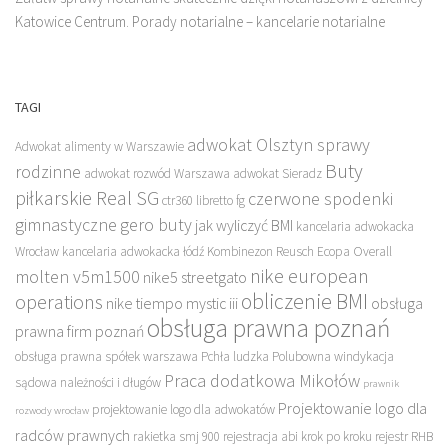
Katowice Centrum. Porady notarialne – kancelarie notarialne
TAGI
adwokat Olsztyn sprawy
Adwokat alimenty w Warszawie
Buty
rodzinne
adwokat rozwód Warszawa
adwokat Sieradz
piłkarskie Real SG
czerwone spodenki
ctr360 libretto fg
gimnastyczne
gero buty
jak wyliczyć BMI
kancelaria adwokacka
Wrocław
kancelaria adwokacka łódź
Kombinezon Reusch Ecopa Overall
nike european
molten v5m1500
nike5 streetgato
obliczenie BMI
operations
nike tiempo mystic iii
obsługa
obsługa prawna poznań
prawna firm poznań
obsługa prawna spółek warszawa
Pchła ludzka
Polubowna windykacja
Praca dodatkowa Mikołów
sądowa należności i długów
prawnik
Projektowanie logo dla
projektowanie logo dla adwokatów
rozwody wrocław
radców prawnych
rakietka smj 900
rejestracja abi krok po kroku
rejestr RHB