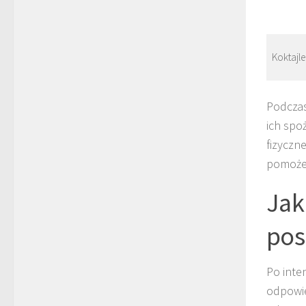
Koktaj
Podczas
ich spo
fizyczn
pomoże 
Jak
pos
Po inte
odpowie