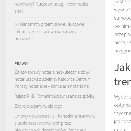
Zastana
rowerowy? Kluczowe usługi, które musisz
wysiłki
znać
samopoc
Manometry przemysłowe: Kluczowe
po nim 
informacje i zastosowania w różnych
przepis
branżach
niezale
przygod
Jak
PRAWO
Załatw sprawy notarialne skutecznie dzięki
tre
notariuszowi z dzielnicy Katowice Centrum.
Porady notarialne – kancelarie notarialne
Rejestr RHB. Formalności związane ze spółką
Wybór o
optymal
Zaprojektujemy twoje logo.
fizyczne
Umowy deweloperskie – kancelaria prawna w
jednocz
służbie poszkodowanych przez
energii.
nieuczyciwych deweloperów. Kancelaria