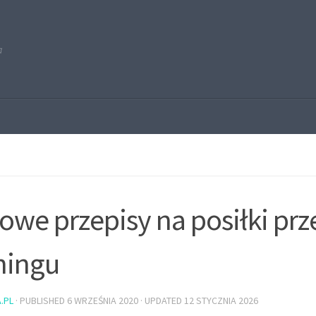
a
owe przepisy na posiłki prz
ningu
.PL
· PUBLISHED
6 WRZEŚNIA 2020
· UPDATED
12 STYCZNIA 2026