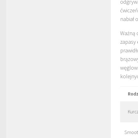
odgrywa
ćwiczeń
nabiał o
Ważną c
zapasy 
prawidł
brązowy
węglowo
kolejny
Rodz
Kurc
Smooth