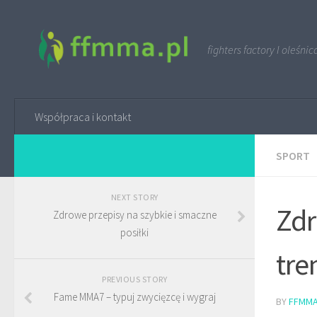
fighters factory I oleśnic
Współpraca i kontakt
SPORT
NEXT STORY
Zdr
Zdrowe przepisy na szybkie i smaczne
posiłki
tre
PREVIOUS STORY
Fame MMA7 – typuj zwycięzcę i wygraj
BY
FFMMA