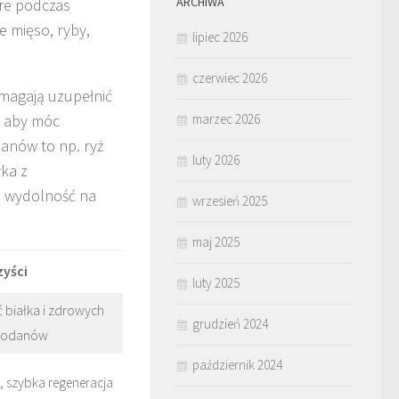
ARCHIWA
re podczas
 mięso, ryby,
lipiec 2026
czerwiec 2026
omagają uzupełnić
, aby móc
marzec 2026
anów to np. ryż
luty 2026
łka z
a wydolność na
wrzesień 2025
maj 2025
zyści
luty 2025
 białka i zdrowych
grudzień 2024
wodanów
październik 2024
, szybka regeneracja