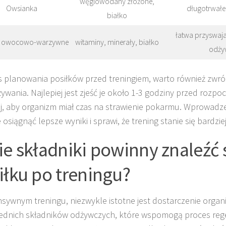
węglowodany złożone,
Owsianka
długotrwałe 
białko
łatwa przyswaj
le owocowo-warzywne
witaminy, minerały, białko
odży
 planowania posiłków przed treningiem, warto również zwró
żywania. Najlepiej jest zjeść je około 1-3 godziny przed rozp
ej, aby organizm miał czas na strawienie pokarmu. Wprowadz
osiągnąć lepsze wyniki i sprawi, że trening stanie się bardzie
ie składniki powinny znaleźć 
iłku po treningu?
nsywnym treningu, niezwykle istotne jest dostarczenie orga
dnich składników odżywczych, które wspomogą proces rege