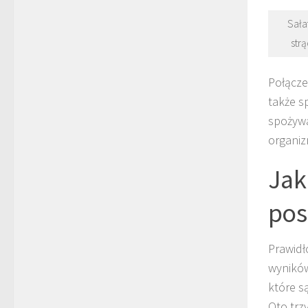
Sałat
str
Połącze
także s
spożywa
organiz
Jak
pos
Prawidł
wyników
które s
Oto trz