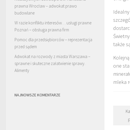
prawna Wrocław – adwokat prawo
Idealny
budowlane
szczegó
W razie konfliktu interesów… usługi prawne
dostarc
Poznań – obsługa prawna firm
Świetny
Pomoc dla przedsiębiorców – reprezentacja
także s
przed sądem
Adwokat na rozwody z miasta Warszawa –
Kolejną
sprawne i skuteczne załatwienie sprawy.
one sta
Alimenty
minerał
mleka r
NAJNOWSZE KOMENTARZE
Ka
p