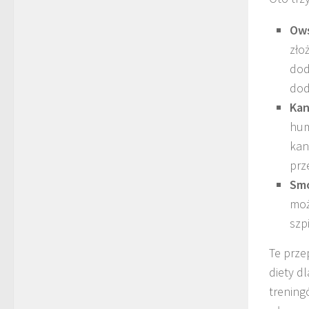
Ows
zło
dod
dod
Kan
hum
kan
prz
Smo
moż
szp
Te prze
diety d
trening