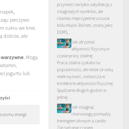
przynieść nie tylko satysfakcję z
anapek,
osiągniętych wyników, ale
również nieprzyjemne uczucie
dzaju pieczywo
bólu mięśni. Ból ten, znany jako
om cukru we krwi.
DOMS, …
ą dobrze, ale
Jak utrzymać
aktywność fizyczną w
czasie pracy zdalnej
o-warzywne
. Mogą
Praca zdalna zyskała na
witamin,
popularności, ale niesie ze sobą
ci jogurtu lub
wiele wyzwań, zwłaszcza w
kontekście aktywności fizycznej.
Spędzanie długich godzin w
jednej …
zyści
Jak osiągnąć
równowagę pomiędzy
poziomu energii
treningiem siłowym a cardio
Zarządzanie czasem