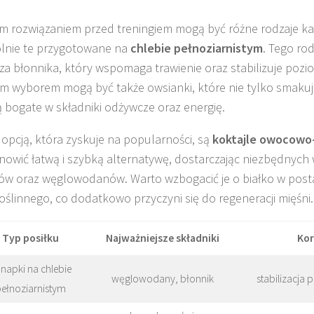
m rozwiązaniem przed treningiem mogą być różne rodzaje k
lnie te przygotowane na
chlebie pełnoziarnistym
. Tego ro
za błonnika, który wspomaga trawienie oraz stabilizuje pozi
m wyborem mogą być także owsianki, które nie tylko smakuj
ą bogate w składniki odżywcze oraz energię.
 opcją, która zyskuje na popularności, są
koktajle owocow
nowić łatwą i szybką alternatywę, dostarczając niezbędnych 
ów oraz węglowodanów. Warto wzbogacić je o białko w posta
oślinnego, co dodatkowo przyczyni się do regeneracji mięśni.
Typ posiłku
Najważniejsze składniki
Kor
napki na chlebie
węglowodany, błonnik
stabilizacja 
ełnoziarnistym