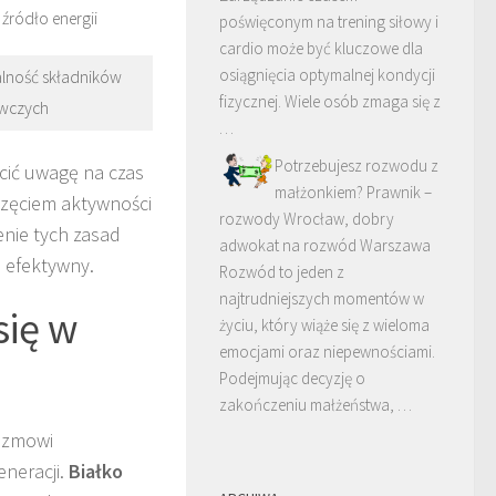
źródło energii
poświęconym na trening siłowy i
cardio może być kluczowe dla
osiągnięcia optymalnej kondycji
alność składników
fizycznej. Wiele osób zmaga się z
wczych
…
Potrzebujesz rozwodu z
cić uwagę na czas
małżonkiem? Prawnik –
oczęciem aktywności
rozwody Wrocław, dobry
enie tych zasad
adwokat na rozwód Warszawa
j efektywny.
Rozwód to jeden z
najtrudniejszych momentów w
się w
życiu, który wiąże się z wieloma
emocjami oraz niepewnościami.
Podejmując decyzję o
zakończeniu małżeństwa, …
nizmowi
neracji.
Białko