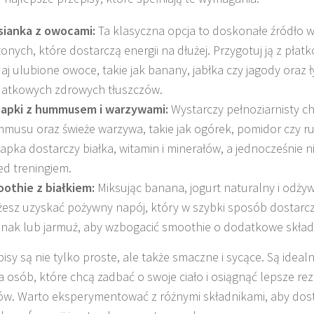
ianka z owocami:
Ta klasyczna opcja to doskonałe źródł
żonych, które dostarczą energii na dłużej. Przygotuj ją z pła
aj ulubione owoce, takie jak banany, jabłka czy jagody oraz 
atkowych zdrowych tłuszczów.
apki z hummusem i warzywami:
Wystarczy pełnoziarnisty chl
musu oraz świeże warzywa, takie jak ogórek, pomidor czy ru
apka dostarczy białka, witamin i minerałów, a jednocześnie n
ed treningiem.
othie z białkiem:
Miksując banana, jogurt naturalny i odży
esz uzyskać pożywny napój, który w szybki sposób dostarczy
inak lub jarmuż, aby wzbogacić smoothie o dodatkowe skład
pisy są nie tylko proste, ale także smaczne i sycące. Są ide
la osób, które chcą zadbać o swoje ciało i osiągnąć lepsze re
ów. Warto eksperymentować z różnymi składnikami, aby dos