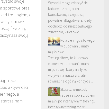
orzystać swoje
Wypadki mogą zdarzyć się
ia sportowe oraz
każdemu z nas, a ich
zed treningiem, a
konsekwencje często są
poważne i długotrwałe. Kiedy
tawimy zdrowe
dochodzi do nieszczęśliwego
ością fizyczną,
zdarzenia, kluczowe …
 zaczynasz swoją
Rola treningu siłowego
w budowaniu masy
mięśniowej
Trening siłowy to kluczowy
element w budowaniu masy
mięśniowej, który nie tylko
wpływa na naszą siłę, ale
iągnięcia
również na ogólną kondycję …
zas aktywności
Skuteczne metody
wiennego, a
radzenia sobie z bólem
ostarczą nam
mięśni po intensywnym treningu
Intensywny trening może