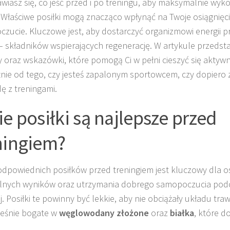
wiasz się, co jeść przed i po treningu, aby maksymalnie wyk
? Właściwe posiłki mogą znacząco wpłynąć na Twoje osiągnięc
zucie. Kluczowe jest, aby dostarczyć organizmowi energii pr
– składników wspierających regenerację. W artykule przeds
y oraz wskazówki, które pomogą Ci w pełni cieszyć się aktywn
żnie od tego, czy jesteś zapalonym sportowcem, czy dopiero
ę z treningami.
ie posiłki są najlepsze przed
ningiem?
dpowiednich posiłków przed treningiem jest kluczowy dla os
nych wyników oraz utrzymania dobrego samopoczucia podc
j. Posiłki te powinny być lekkie, aby nie obciążały układu tra
eśnie bogate w
węglowodany złożone
oraz
białka
, które d