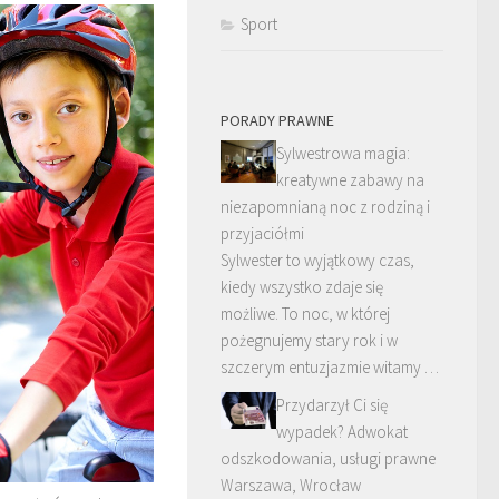
Sport
PORADY PRAWNE
Sylwestrowa magia:
kreatywne zabawy na
niezapomnianą noc z rodziną i
przyjaciółmi
Sylwester to wyjątkowy czas,
kiedy wszystko zdaje się
możliwe. To noc, w której
pożegnujemy stary rok i w
szczerym entuzjazmie witamy …
Przydarzył Ci się
wypadek? Adwokat
odszkodowania, usługi prawne
Warszawa, Wrocław