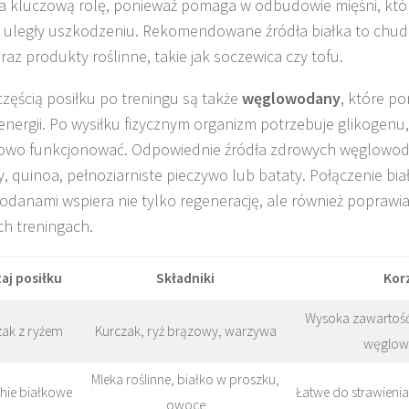
 kluczową rolę, ponieważ pomaga w odbudowie mięśni, któ
 uległy uszkodzeniu. Rekomendowane źródła białka to chude
raz produkty roślinne, takie jak soczewica czy tofu.
zęścią posiłku po treningu są także
węglowodany
, które p
energii. Po wysiłku fizycznym organizm potrzebuje glikogenu
owo funkcjonować. Odpowiednie źródła zdrowych węglowod
, quinoa, pełnoziarniste pieczywo lub bataty. Połączenie bia
danami wspiera nie tylko regenerację, ale również poprawi
ch treningach.
aj posiłku
Składniki
Kor
Wysoka zawartość
zak z ryżem
Kurczak, ryż brązowy, warzywa
węglo
Mleka roślinne, białko w proszku,
ie białkowe
Łatwe do strawienia
owoce