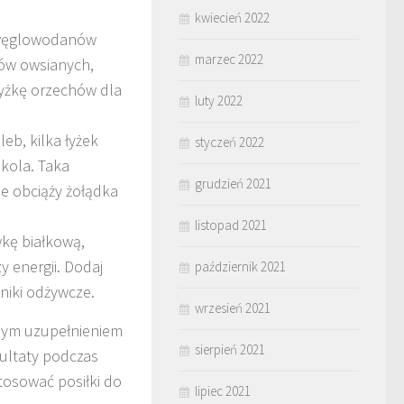
kwiecień 2022
o węglowodanów
marzec 2022
tków owsianych,
łyżkę orzechów dla
luty 2022
eb, kilka łyżek
styczeń 2022
kola. Taka
grudzień 2021
ie obciąży żołądka
listopad 2021
wkę białkową,
 energii. Dodaj
październik 2021
niki odżywcze.
wrzesień 2021
alnym uzupełnieniem
sierpień 2021
zultaty podczas
tosować posiłki do
lipiec 2021