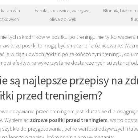
ka z roślin
Fasola, soczewica, warzywa,
Błonnik, białko r
ączkowych
oliwa z oliwek
tłu
nie tych składników w posiłku po treningu nie tylko wspiera 
prawia, że posiłki te mogą być smaczne i zróżnicowane. Ważne
ć je w ciągu dwóch godzin po zakończonym treningu, co um
mowi efektywne wykorzystanie dostarczonych substancji od
ie są najlepsze przepisy na z
iłki przed treningiem?
owe odżywianie przed treningiem jest kluczowe dla osiągnię
. Wybierając
zdrowe posiłki przed treningiem
, warto posta
ą szybkie do przygotowania, pełne wartości odżywczych i łat
y najlepsze przepisy, które spełniają te wymagania: