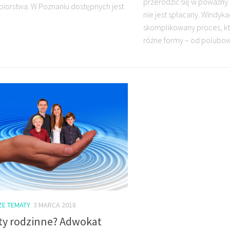
przerodzić się w poważny
biorstwa. W Poznaniu dostępnych jest
nie jest spłacany. Windyka
skomplikowany proces, k
różne formy – od polubow
ZE TEMATY
3 MARCA 2018
ty rodzinne? Adwokat