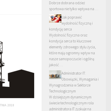
Dobrze dobrana odzież
sportowa nie tylko wpływa na …
Jak poprawić
wydolność fizyczną i
kondycję serca
Wydolność fizyczna oraz
kondycja serca to kluczowe
elementy zdrowego stylu życia,
które mają ogromny wpływ na
nasze samopoczucie i ogólną
jakość …
Administrator IT:
Obowiązki, Wymagania i
Wynagrodzenia w Sektorze
Technologicznym
W dzisiejszym dynamicznym
świecie technologicznym rola
TNIA 2018
administratora IT zyskuje na