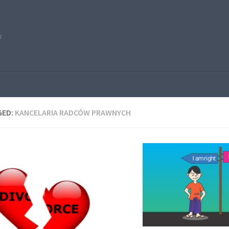
a
GED:
KANCELARIA RADCÓW PRAWNYCH