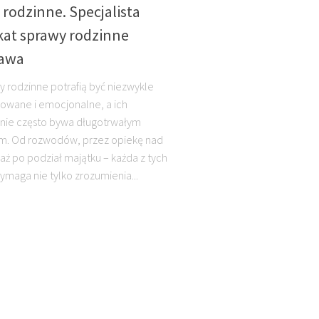
rodzinne. Specjalista
at sprawy rodzinne
awa
 rodzinne potrafią być niezwykle
owane i emocjonalne, a ich
nie często bywa długotrwałym
m. Od rozwodów, przez opiekę nad
 aż po podział majątku – każda z tych
wymaga nie tylko zrozumienia...