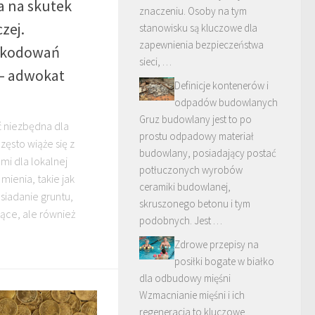
a na skutek
znaczeniu. Osoby na tym
zej.
stanowisku są kluczowe dla
zapewnienia bezpieczeństwa
zkodowań
sieci, …
 – adwokat
Definicje kontenerów i
odpadów budowlanych
Gruz budowlany jest to po
ć niezbędna dla
prostu odpadowy materiał
zęsto wiąże się z
budowlany, posiadający postać
i dla lokalnej
potłuczonych wyrobów
mienia, takie jak
ceramiki budowlanej,
siadanie gruntu,
skruszonego betonu i tym
jące, ale również
podobnych. Jest …
Zdrowe przepisy na
posiłki bogate w białko
dla odbudowy mięśni
Wzmacnianie mięśni i ich
regeneracja to kluczowe