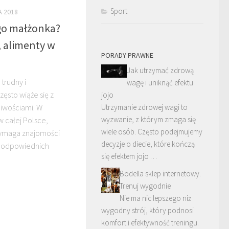
Sport
A 2018
go małżonka?
 alimenty w
PORADY PRAWNE
Jak utrzymać zdrową
trudny i
wagę i uniknąć efektu
zęsto wiąże się z
jojo
liwościami. W
Utrzymanie zdrowej wagi to
wyzwanie, z którym zmaga się
 całej Polsce,
wiele osób. Często podejmujemy
ymaga znajomości
decyzje o diecie, które kończą
z odpowiednich
się efektem jojo …
Bodella sklep internetowy.
Trenuj wygodnie
Nie ma nic lepszego niż
wygodny strój, który podnosi
komfort i efektywność treningu.