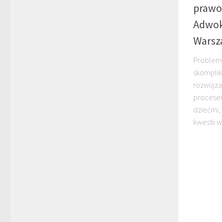
prawo 
Adwok
Warsz
Problemy
skomplik
rozwiąza
procese
dziećmi,
kwestii 