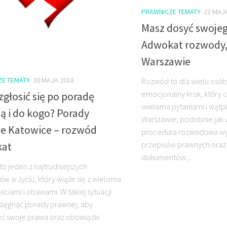
PRAWNICZE TEMATY
22 MAJ
Masz dosyć swoje
Adwokat rozwody,
Warszawie
ZE TEMATY
30 MAJA 2018
Rozwód to dla wielu osób 
emocjonalny krok, który c
zgłosić się po poradę
wieloma pytaniami i wątp
ą i do kogo? Porady
Warszawie, podobnie jak w
e Katowice – rozwód
procedura rozwodowa w
przepisów prawnych ora
at
dokumentów,...
o jeden z najtrudniejszych
 w życiu, który wiąże się z wieloma
ściami i obawami. W takiej sytuacji
sięgnąć porady prawnej, aby
ć swoje prawa oraz obowiązki.