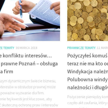
ZE TEMATY
30 MARCA 2018
PRAWNICZE TEMATY
11 MAR
ie konfliktu interesów…
Pożyczyłeś komuś 
i prawne Poznań – obsługa
teraz nie ma kto 
a firm
Windykacja należn
Polubowna windy
jszym dynamicznym świecie biznesu,
należności i dług
 interesów w obsłudze prawnej może
 poważne wyzwanie dla firm.
Pożyczenie pieniędzy kom
nie tej kwestii jest kluczowe, aby
często akt zaufania, któr
 skuteczną ochronę praw i interesów