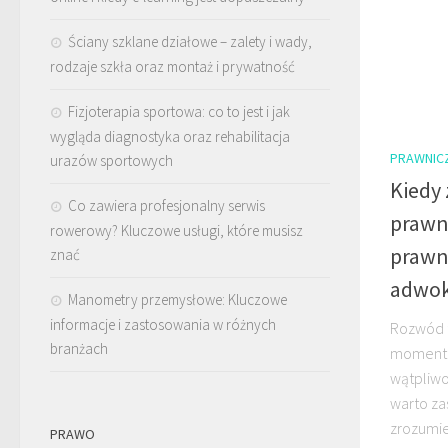
Ściany szklane działowe – zalety i wady,
rodzaje szkła oraz montaż i prywatność
Fizjoterapia sportowa: co to jest i jak
wygląda diagnostyka oraz rehabilitacja
PRAWNIC
urazów sportowych
Kiedy 
Co zawiera profesjonalny serwis
prawn
rowerowy? Kluczowe usługi, które musisz
prawn
znać
adwok
Manometry przemysłowe: Kluczowe
informacje i zastosowania w różnych
Rozwód t
branżach
momentów
wątpliwo
warto za
zrozumie
PRAWO