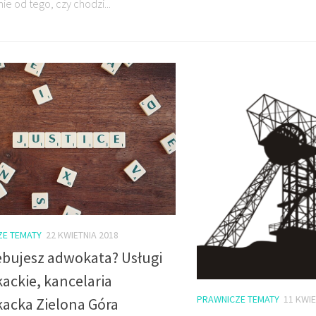
ie od tego, czy chodzi...
ZE TEMATY
22 KWIETNIA 2018
ebujesz adwokata? Usługi
ackie, kancelaria
PRAWNICZE TEMATY
11 KWIE
acka Zielona Góra