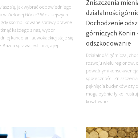
Zniszczenia mieni
iasz się, jak wybrać odpowiedniego
działalności górnic
 w Zielonej Górze? W dzisiejszych
Dochodzenie ods
, gdy skomplikowane sprawy prawne
knąć każdego z nas, wybór
górniczych Konin
niej kancelarii adwokackiej staje się
odszkodowanie
 Każda sprawa jest inna, a jej...
Działalność górnicza, cho
rozwoju wielu regionów, c
poważnymi konsekwencjam
społeczności. Zniszczenia 
pęknięcia budynków czy o
mogą być nie tylko frustru
kosztowne...