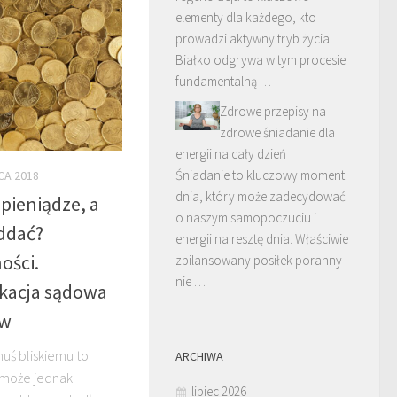
elementy dla każdego, kto
prowadzi aktywny tryb życia.
Białko odgrywa w tym procesie
fundamentalną …
Zdrowe przepisy na
zdrowe śniadanie dla
energii na cały dzień
Śniadanie to kluczowy moment
CA 2018
dnia, który może zadecydować
pieniądze, a
o naszym samopoczuciu i
oddać?
energii na resztę dnia. Właściwie
ości.
zbilansowany posiłek poranny
nie …
kacja sądowa
ów
uś bliskiemu to
ARCHIWA
y może jednak
lipiec 2026