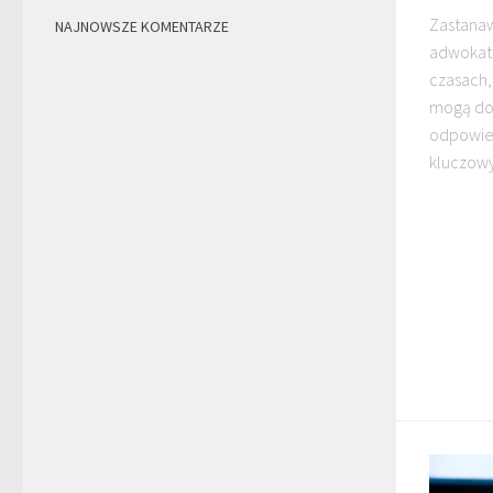
Zastanaw
NAJNOWSZE KOMENTARZE
adwokata
czasach
mogą dot
odpowied
kluczowy.