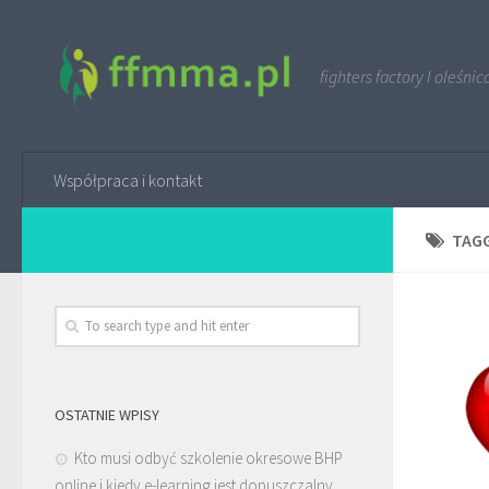
fighters factory I oleśnic
Współpraca i kontakt
TAG
OSTATNIE WPISY
Kto musi odbyć szkolenie okresowe BHP
online i kiedy e-learning jest dopuszczalny