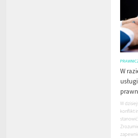
PRAWNIC
W raz
usług
prawn
W dzisie
konflikt
stanowić
Zrozumie
zapewnić