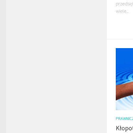
przedsię
wiele...
PRAWNIC
Kłopo