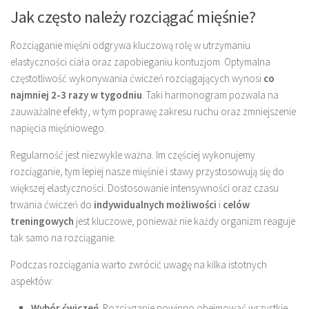
Jak często należy rozciągać mięśnie?
Rozciąganie mięśni odgrywa kluczową rolę w utrzymaniu
elastyczności ciała oraz zapobieganiu kontuzjom. Optymalna
częstotliwość wykonywania ćwiczeń rozciągających wynosi
co
najmniej 2-3 razy w tygodniu
. Taki harmonogram pozwala na
zauważalne efekty, w tym poprawę zakresu ruchu oraz zmniejszenie
napięcia mięśniowego.
Regularność jest niezwykle ważna. Im częściej wykonujemy
rozciąganie, tym lepiej nasze mięśnie i stawy przystosowują się do
większej elastyczności. Dostosowanie intensywności oraz czasu
trwania ćwiczeń do
indywidualnych możliwości
i
celów
treningowych
jest kluczowe, ponieważ nie każdy organizm reaguje
tak samo na rozciąganie.
Podczas rozciągania warto zwrócić uwagę na kilka istotnych
aspektów:
Wybór ćwiczeń
: Rozciąganie powinno obejmować wszystkie