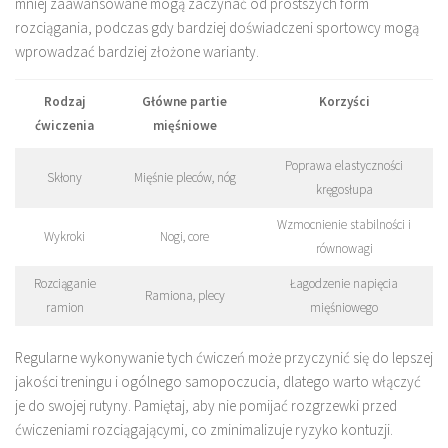
mniej zaawansowane mogą zaczynać od prostszych form
rozciągania, podczas gdy bardziej doświadczeni sportowcy mogą
wprowadzać bardziej złożone warianty.
Rodzaj
Główne partie
Korzyści
ćwiczenia
mięśniowe
Poprawa elastyczności
Skłony
Mięśnie pleców, nóg
kręgosłupa
Wzmocnienie stabilności i
Wykroki
Nogi, core
równowagi
Rozciąganie
Łagodzenie napięcia
Ramiona, plecy
ramion
mięśniowego
Regularne wykonywanie tych ćwiczeń może przyczynić się do lepszej
jakości treningu i ogólnego samopoczucia, dlatego warto włączyć
je do swojej rutyny. Pamiętaj, aby nie pomijać rozgrzewki przed
ćwiczeniami rozciągającymi, co zminimalizuje ryzyko kontuzji.