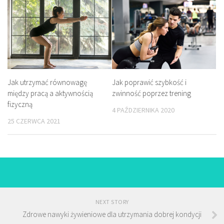
Jak utrzymać równowagę
Jak poprawić szybkość i
między pracą a aktywnością
zwinność poprzez trening
fizyczną
4 PAŹDZIERNIKA 2020
25 CZERWCA 2021
NEXT STORY
Zdrowe nawyki żywieniowe dla utrzymania dobrej kondycji