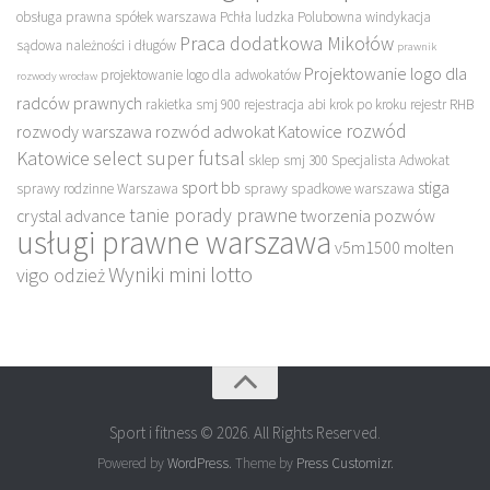
obsługa prawna spółek warszawa
Pchła ludzka
Polubowna windykacja
Praca dodatkowa Mikołów
sądowa należności i długów
prawnik
Projektowanie logo dla
projektowanie logo dla adwokatów
rozwody wrocław
radców prawnych
rakietka smj 900
rejestracja abi krok po kroku
rejestr RHB
rozwód
rozwody warszawa
rozwód adwokat Katowice
Katowice
select super futsal
sklep
smj 300
Specjalista Adwokat
sport bb
stiga
sprawy rodzinne Warszawa
sprawy spadkowe warszawa
tanie porady prawne
crystal advance
tworzenia pozwów
usługi prawne warszawa
v5m1500 molten
Wyniki mini lotto
vigo odzież
Sport i fitness © 2026. All Rights Reserved.
Powered by
WordPress
. Theme by
Press Customizr
.