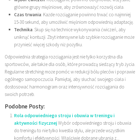
główne grupy mięśniowe, aby zrównoważyć rozwój ciała.
Czas trwania
: Każde rozciąganie powinno trwać co najmniej
15-30 sekund, aby umożliwić mięśniom odpowiednią adaptację.
Technika
: Skup się na technice wykonywania ćwiczeń, aby
uniknąć kontuzji. Zbyt intensywne lub szybkie rozciąganie może
przynieść więcej szkody niż pożytku.
Odpowiednia strategia rozciągania jest nie tylko korzystna dla
sportowców, ale także dla osób, które prowadzą siedzący tryb życia.
Regularne stretching może pomóc w redukcji bólu pleców i poprawie
ogólnego samopoczucia. Pamiętaj, aby słuchać swojego ciała i
dostosować harmonogram oraz intensywność rozciągania do
swoich potrzeb.
Podobne Posty:
Rola odpowiedniego stroju i obuwia w treningu i
aktywności fizycznej
Wybór odpowiedniego stroju i obuwia
do treningu to nie tylko kwestia stylu, ale przede wszystkim
komfortu i efektywności. Właściwie dobrane ubrania z...