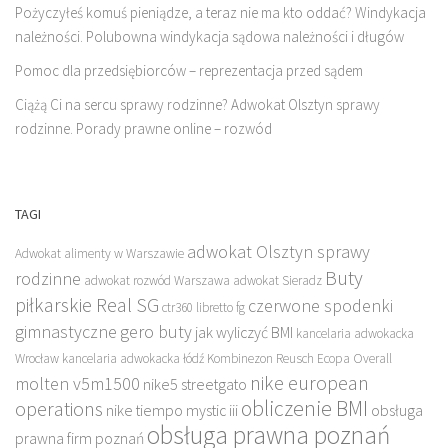
Pożyczyłeś komuś pieniądze, a teraz nie ma kto oddać? Windykacja
należności. Polubowna windykacja sądowa należności i długów
Pomoc dla przedsiębiorców – reprezentacja przed sądem
Ciążą Ci na sercu sprawy rodzinne? Adwokat Olsztyn sprawy
rodzinne. Porady prawne online – rozwód
TAGI
adwokat Olsztyn sprawy
Adwokat alimenty w Warszawie
Buty
rodzinne
adwokat rozwód Warszawa
adwokat Sieradz
piłkarskie Real SG
czerwone spodenki
ctr360 libretto fg
gimnastyczne
gero buty
jak wyliczyć BMI
kancelaria adwokacka
Wrocław
kancelaria adwokacka łódź
Kombinezon Reusch Ecopa Overall
nike european
molten v5m1500
nike5 streetgato
obliczenie BMI
operations
nike tiempo mystic iii
obsługa
obsługa prawna poznań
prawna firm poznań