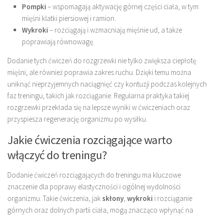
Pompki
– wspomagają aktywację górnej części ciała, w tym
mięśni klatki piersiowej i ramion.
Wykroki
– rozciągają i wzmacniają mięśnie ud, a także
poprawiają równowagę.
Dodanie tych ćwiczeń do rozgrzewki nie tylko zwiększa ciepłotę
mięśni, ale również poprawia zakres ruchu. Dzięki temu można
uniknąć nieprzyjemnych naciągnięć czy kontuzji podczas kolejnych
faz treningu, takich jak rozciąganie. Regularna praktyka takiej
rozgrzewki przekłada się na lepsze wyniki w ćwiczeniach oraz
przyspiesza regenerację organizmu po wysiłku.
Jakie ćwiczenia rozciągające warto
włączyć do treningu?
Dodanie ćwiczeń rozciągających do treningu ma kluczowe
znaczenie dla poprawy elastyczności i ogólnej wydolności
organizmu. Takie ćwiczenia, jak
skłony
,
wykroki
i rozciąganie
górnych oraz dolnych partii ciała, mogą znacząco wpłynąć na