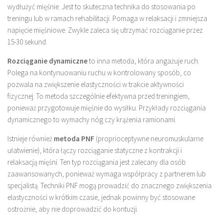
wydłużyć mięśnie. Jest to skuteczna technika do stosowania po
treningu lub w ramach rehabilitacji. Pomaga w relaksacji i zmniejsza
napięcie mięśniowe. Zwykle zaleca się utrzymać rozciąganie przez
15-30 sekund.
Rozciąganie dynamiczne
to inna metoda, która angażuje ruch.
Polega na kontynuowaniu ruchu w kontrolowany sposób, co
pozwala na zwiększenie elastyczności w trakcie aktywności
fizycznej. To metoda szczególnie efektywna przed treningiem,
ponieważ przygotowuje mięśnie do wysiłku. Przykłady rozciągania
dynamicznego to wymachy nóg czy krążenia ramionami.
Istnieje również
metoda PNF
(proprioceptywne neuromuskularne
ułatwienie), która łączy rozciąganie statyczne z kontrakcji i
relaksacją mięśni. Ten typ rozciągania jest zalecany dla osób
zaawansowanych, ponieważ wymaga współpracy z partnerem lub
specjalistą. Techniki PNF mogą prowadzić do znacznego zwiększenia
elastyczności w krótkim czasie, jednak powinny być stosowane
ostrożnie, aby nie doprowadzić do kontuzji.