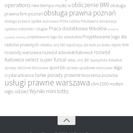
obliczenie BMI
operations
nike tiempo mystic iii
obsługa
obsługa prawna poznań
prawna firm poznań
obsługa prawna spółek warszawa
Pchła ludzka
Polubowna windykacja
Praca dodatkowa Mikołów
sądowa należności i długów
prawnik
Projektowanie logo dla
projektowanie logo dla adwokatów
rozwody wrocław
radców prawnych
rakietka smj 900
rejestracja abi krok po kroku
rejestr RHB
rozwód
rozwody warszawa
rozwód adwokat Katowice
Katowice
select super futsal
sklep
smj 300
Specjalista Adwokat
sport bb
stiga
sprawy rodzinne Warszawa
sprawy spadkowe warszawa
tanie porady prawne
crystal advance
tworzenia pozwów
usługi prawne warszawa
v5m1500 molten
Wyniki mini lotto
vigo odzież