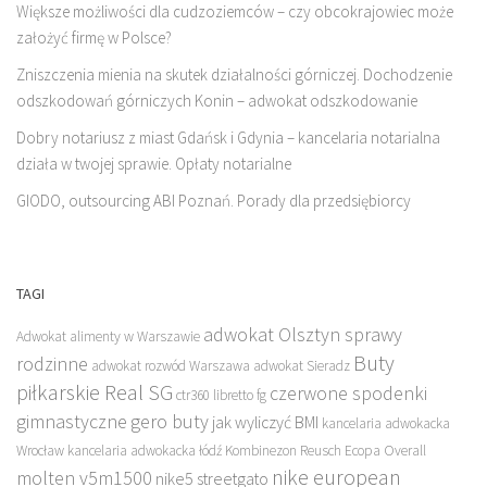
Większe możliwości dla cudzoziemców – czy obcokrajowiec może
założyć firmę w Polsce?
Zniszczenia mienia na skutek działalności górniczej. Dochodzenie
odszkodowań górniczych Konin – adwokat odszkodowanie
Dobry notariusz z miast Gdańsk i Gdynia – kancelaria notarialna
działa w twojej sprawie. Opłaty notarialne
GIODO, outsourcing ABI Poznań. Porady dla przedsiębiorcy
TAGI
adwokat Olsztyn sprawy
Adwokat alimenty w Warszawie
Buty
rodzinne
adwokat rozwód Warszawa
adwokat Sieradz
piłkarskie Real SG
czerwone spodenki
ctr360 libretto fg
gimnastyczne
gero buty
jak wyliczyć BMI
kancelaria adwokacka
Wrocław
kancelaria adwokacka łódź
Kombinezon Reusch Ecopa Overall
nike european
molten v5m1500
nike5 streetgato