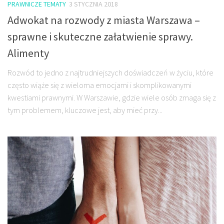
PRAWNICZE TEMATY
3 STYCZNIA 2018
Adwokat na rozwody z miasta Warszawa –
sprawne i skuteczne załatwienie sprawy.
Alimenty
Rozwód to jedno z najtrudniejszych doświadczeń w życiu, które
często wiąże się z wieloma emocjami i skomplikowanymi
kwestiami prawnymi. W Warszawie, gdzie wiele osób zmaga się z
tym problemem, kluczowe jest, aby mieć przy...