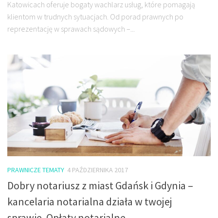
Katowicach oferuje bogaty wachlarz usług, które pomagają
klientom w trudnych sytuacjach. Od porad prawnych po
reprezentację w sprawach sądowych –...
PRAWNICZE TEMATY
4 PAŹDZIERNIKA 2017
Dobry notariusz z miast Gdańsk i Gdynia –
kancelaria notarialna działa w twojej
sprawie. Opłaty notarialne