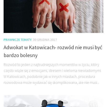
PRAWNICZE TEMATY
30 GRUDNIA 2017
Adwokat w Katowicach- rozwód nie musi być
bardzo bolesny
Rozwód to jeden z najtrudniejszych momentów w życiu, który
często wiąże się z emocjami, stresem i wieloma niewiadomymi.
W Katowicach, podobnie jak w innych miastach, procedura
rozwodowa może wydawać się skomplikowana, ale nie musi...