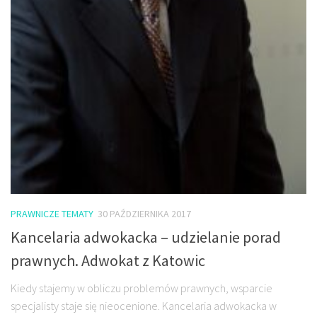
PRAWNICZE TEMATY
30 PAŹDZIERNIKA 2017
Kancelaria adwokacka – udzielanie porad
prawnych. Adwokat z Katowic
Kiedy stajemy w obliczu problemów prawnych, wsparcie
specjalisty staje się nieocenione. Kancelaria adwokacka w