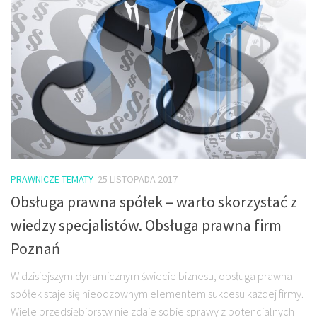
PRAWNICZE TEMATY
25 LISTOPADA 2017
Obsługa prawna spółek – warto skorzystać z
wiedzy specjalistów. Obsługa prawna firm
Poznań
W dzisiejszym dynamicznym świecie biznesu, obsługa prawna
spółek staje się nieodzownym elementem sukcesu każdej firmy.
Wiele przedsiębiorstw nie zdaje sobie sprawy z potencjalnych